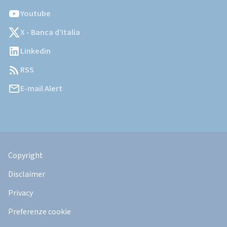
Youtube
X - Banca d’Italia
Linkedin
RSS
E-mail Alert
Informazioni
Legali
Copyright
Disclaimer
Privacy
Preferenze cookie