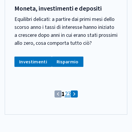
PUBBLICAZIONE:
Moneta, investimenti e depositi
Equilibri delicati: a partire dai primi mesi dello
scorso anno i tassi di interesse hanno iniziato
a crescere dopo anni in cui erano stati prossimi
allo zero, cosa comporta tutto ciò?
CATEGORIA:
Tag:
Tag:
Investimenti
Risparmio
(Comando
Vai
Vai
1
2
3
(Comando
Vai
disabilitato)
alla
alla
disabilitato)
alla
Pagina
schermata
schermata
Vai
schermata
corrente
alla
successiva
schermata