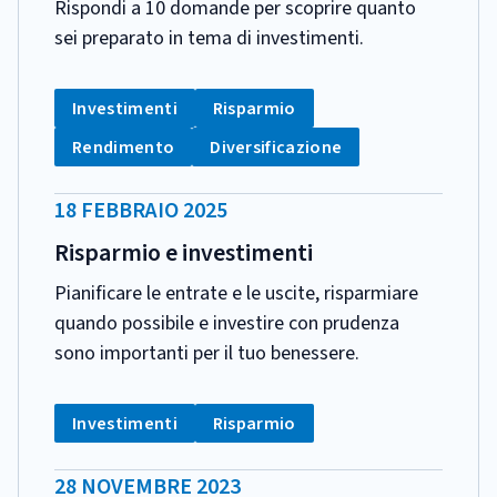
Rispondi a 10 domande per scoprire quanto
sei preparato in tema di investimenti.
CATEGORIA:
Tag:
Tag:
Investimenti
Risparmio
Tag:
Tag:
Rendimento
Diversificazione
DATA
18 FEBBRAIO 2025
PUBBLICAZIONE:
Risparmio e investimenti
Pianificare le entrate e le uscite, risparmiare
quando possibile e investire con prudenza
sono importanti per il tuo benessere.
CATEGORIA:
Tag:
Tag:
Investimenti
Risparmio
DATA
28 NOVEMBRE 2023