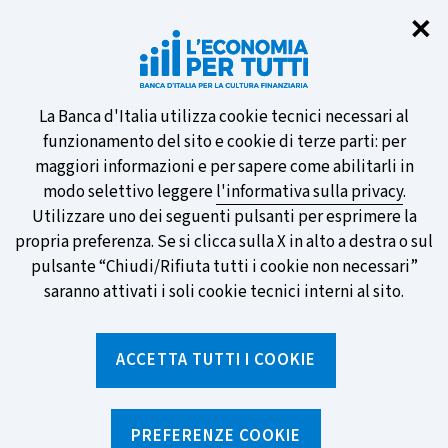
Chi
✕
Partecipa al sondaggio della BCE
sulle nuove banconote e vota la tua
preferita!
Informativa
La Banca d'Italia utilizza cookie tecnici necessari al
funzionamento del sito e cookie di terze parti: per
sui
maggiori informazioni e per sapere come abilitarli in
modo selettivo leggere
l'informativa sulla privacy
.
cookie
Utilizzare uno dei seguenti pulsanti per esprimere la
SCOPRI DI PIÙ
propria preferenza. Se si clicca sulla X in alto a destra o sul
pulsante “Chiudi/Rifiuta tutti i cookie non necessari”
saranno attivati i soli cookie tecnici interni al sito.
Torna
Apri
alla
menu
ACCETTA TUTTI I COOKIE
home
di
navig
page
Home
/
Ricerca per tag
sei
qui:
PREFERENZE COOKIE