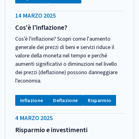
DATA
14 MARZO 2025
PUBBLICAZIONE:
Cos'è l'inflazione?
Cos'è l'inflazione? Scopri come l'aumento
generale dei prezzi di beni e servizi riduce il
valore della moneta nel tempo e perché
aumenti significativi o diminuzioni nel livello
dei prezzi (deflazione) possono danneggiare
l'economia.
CATEGORIA:
Tag:
Tag:
Tag:
Inflazione
Deflazione
Risparmio
DATA
4 MARZO 2025
PUBBLICAZIONE:
Risparmio e investimenti