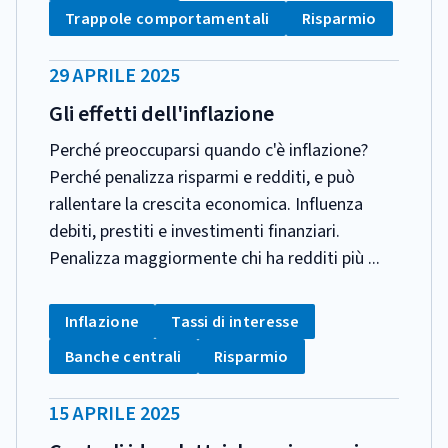
Tag:
Tag:
Trappole comportamentali
Risparmio
DATA
29 APRILE 2025
PUBBLICAZIONE:
Gli effetti dell'inflazione
Perché preoccuparsi quando c'è inflazione?
Perché penalizza risparmi e redditi, e può
rallentare la crescita economica. Influenza
debiti, prestiti e investimenti finanziari.
Penalizza maggiormente chi ha redditi più ...
CATEGORIA:
Tag:
Tag:
Inflazione
Tassi di interesse
Tag:
Tag:
Banche centrali
Risparmio
DATA
15 APRILE 2025
PUBBLICAZIONE: