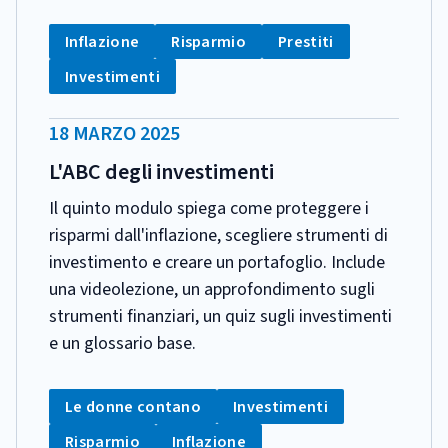
CATEGORIA:
Tag:
Tag:
Tag:
Inflazione
Risparmio
Prestiti
Tag:
Investimenti
DATA
18 MARZO 2025
PUBBLICAZIONE:
L'ABC degli investimenti
Il quinto modulo spiega come proteggere i
risparmi dall'inflazione, scegliere strumenti di
investimento e creare un portafoglio. Include
una videolezione, un approfondimento sugli
strumenti finanziari, un quiz sugli investimenti
e un glossario base.
CATEGORIA:
Tag:
Tag:
Le donne contano
Investimenti
Tag:
Tag:
Risparmio
Inflazione