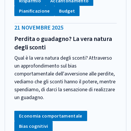
Tag:
Tag:
Risparmio
Accantonamento
Tag:
Tag:
Pianificazione
Budget
DATA
21 NOVEMBRE 2025
PUBBLICAZIONE:
Perdita o guadagno? La vera natura
degli sconti
Qual è la vera natura degli sconti? Attraverso
un approfondimento sul bias
comportamentale dell'avversione alle perdite,
vediamo che gli sconti hanno il potere, mentre
spendiamo, di darci la sensazione di realizzare
un guadagno.
CATEGORIA:
Tag:
Economia comportamentale
Tag:
Bias cognitivi