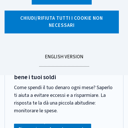
Ricerca per tag
26 risultati di ricerca per tag "Risparmio"
CHIUDI/RIFIUTA TUTTI I COOKIE NON
NECESSARI
Pagina 1 di 3
GO
ENGLISH VERSION
DATA
12 MARZO 2026
TO
PUBBLICAZIONE:
L'abitudine fondamentale per gestire
bene i tuoi soldi
Come spendi il tuo denaro ogni mese? Saperlo
ti aiuta a evitare eccessi e a risparmiare. La
risposta te la dà una piccola abitudine:
monitorare le spese.
CATEGORIA: