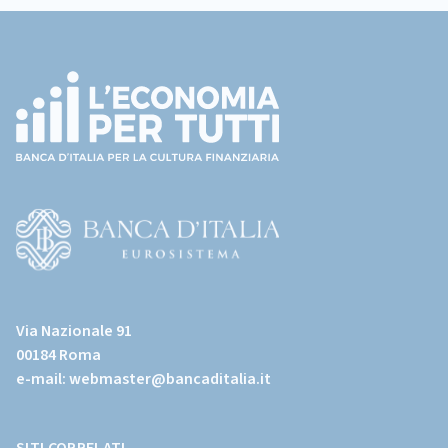
Footer
precedente
(torna
all'home
page)
(Vai
al
Via Nazionale 91
sito
00184 Roma
istituzionale
e-mail:
webmaster@bancaditalia.it
della
Banca
d'Italia)