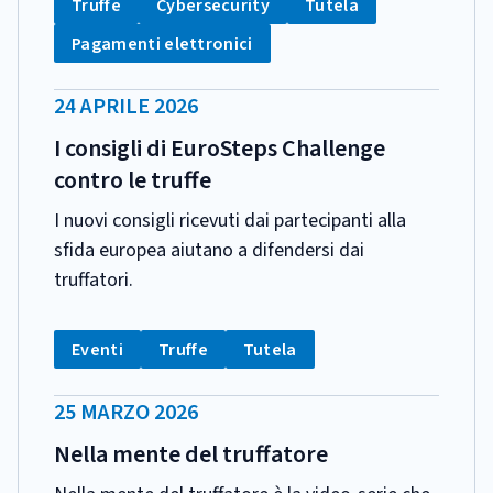
Tag:
Tag:
Tag:
Truffe
Cybersecurity
Tutela
Tag:
Pagamenti elettronici
DATA
24 APRILE 2026
PUBBLICAZIONE:
I consigli di EuroSteps Challenge
contro le truffe
I nuovi consigli ricevuti dai partecipanti alla
sfida europea aiutano a difendersi dai
truffatori.
CATEGORIA:
Tag:
Tag:
Tag:
Eventi
Truffe
Tutela
DATA
25 MARZO 2026
PUBBLICAZIONE:
Nella mente del truffatore