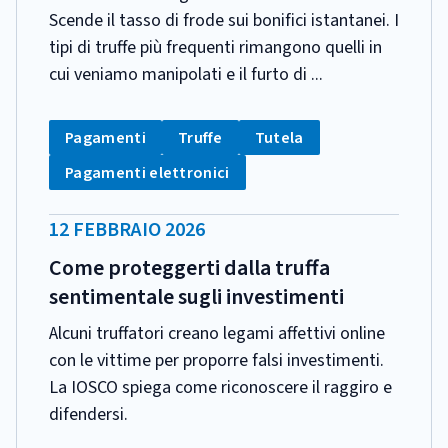
Scende il tasso di frode sui bonifici istantanei. I
tipi di truffe più frequenti rimangono quelli in
cui veniamo manipolati e il furto di ...
CATEGORIA:
Tag:
Tag:
Tag:
Pagamenti
Truffe
Tutela
Tag:
Pagamenti elettronici
DATA
12 FEBBRAIO 2026
PUBBLICAZIONE:
Come proteggerti dalla truffa
sentimentale sugli investimenti
Alcuni truffatori creano legami affettivi online
con le vittime per proporre falsi investimenti.
La IOSCO spiega come riconoscere il raggiro e
difendersi.