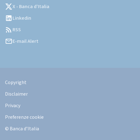
X - Banca d’Italia
Linkedin
RSS
E-mail Alert
Informazioni
Legali
Copyright
Disclaimer
Privacy
Preferenze cookie
© Banca d’Italia