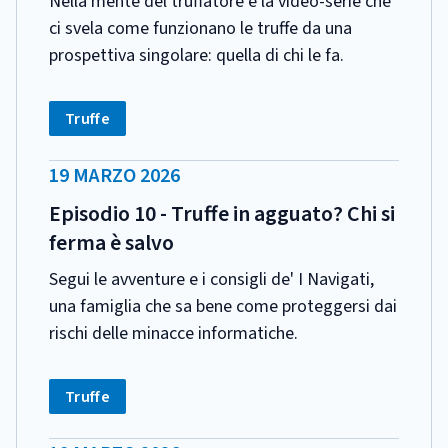
Nella mente del truffatore è la video-serie che
ci svela come funzionano le truffe da una
prospettiva singolare: quella di chi le fa.
CATEGORIA:
Tag:
Truffe
DATA
19 MARZO 2026
PUBBLICAZIONE:
Episodio 10 - Truffe in agguato? Chi si
ferma è salvo
Segui le avventure e i consigli de' I Navigati,
una famiglia che sa bene come proteggersi dai
rischi delle minacce informatiche.
CATEGORIA:
Tag:
Truffe