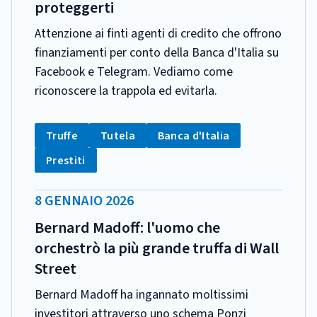
proteggerti
Attenzione ai finti agenti di credito che offrono
finanziamenti per conto della Banca d'Italia su
Facebook e Telegram. Vediamo come
riconoscere la trappola ed evitarla.
CATEGORIA:
Tag:
Tag:
Tag:
Truffe
Tutela
Banca d'Italia
Tag:
Prestiti
DATA
8 GENNAIO 2026
PUBBLICAZIONE:
Bernard Madoff: l'uomo che
orchestrò la più grande truffa di Wall
Street
Bernard Madoff ha ingannato moltissimi
investitori attraverso uno schema Ponzi