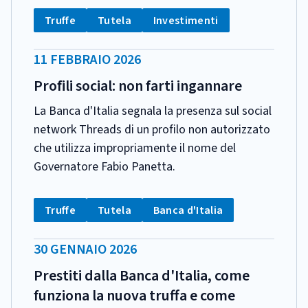
CATEGORIA:
Tag:
Tag:
Tag:
Truffe
Tutela
Investimenti
DATA
11 FEBBRAIO 2026
PUBBLICAZIONE:
Profili social: non farti ingannare
La Banca d'Italia segnala la presenza sul social
network Threads di un profilo non autorizzato
che utilizza impropriamente il nome del
Governatore Fabio Panetta.
CATEGORIA:
Tag:
Tag:
Tag:
Truffe
Tutela
Banca d'Italia
DATA
30 GENNAIO 2026
PUBBLICAZIONE:
Prestiti dalla Banca d'Italia, come
funziona la nuova truffa e come