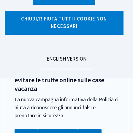
Ricerca per tag
52 risultati di ricerca per tag "Scams"
CHIUDI/RIFIUTA TUTTI I COOKIE NON
NECESSARI
Pagina 1 di 6
GO
ENGLISH VERSION
DATA
26 GIUGNO 2026
TO
PUBBLICAZIONE:
I consigli della Polizia di Stato per
evitare le truffe online sulle case
vacanza
La nuova campagna informativa della Polizia ci
aiuta a riconoscere gli annunci falsi e
prenotare in sicurezza.
CATEGORIA: