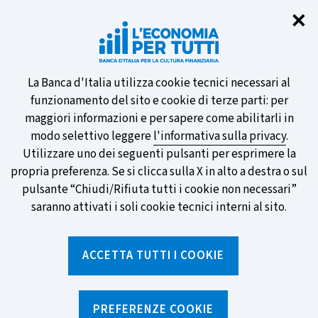
Chi
✕
Partecipa al sondaggio della BCE
sulle nuove banconote e vota la tua
preferita!
Informativa
La Banca d'Italia utilizza cookie tecnici necessari al
funzionamento del sito e cookie di terze parti: per
sui
maggiori informazioni e per sapere come abilitarli in
modo selettivo leggere
l'informativa sulla privacy
.
cookie
Utilizzare uno dei seguenti pulsanti per esprimere la
SCOPRI DI PIÙ
propria preferenza. Se si clicca sulla X in alto a destra o sul
pulsante “Chiudi/Rifiuta tutti i cookie non necessari”
saranno attivati i soli cookie tecnici interni al sito.
Torna
Apri
alla
menu
ACCETTA TUTTI I COOKIE
home
di
navig
page
Home
/
Ricerca per tag
sei
qui:
PREFERENZE COOKIE