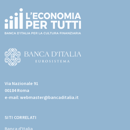
(torna
all'home
page)
(Vai
al
Via Nazionale 91
sito
00184 Roma
istituzionale
e-mail:
webmaster@bancaditalia.it
della
Banca
d'Italia)
SITI CORRELATI
Banca d'Italia