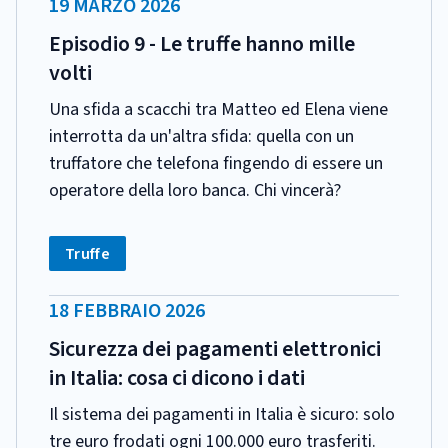
DATA
19 MARZO 2026
PUBBLICAZIONE:
Episodio 9 - Le truffe hanno mille
volti
Una sfida a scacchi tra Matteo ed Elena viene
interrotta da un'altra sfida: quella con un
truffatore che telefona fingendo di essere un
operatore della loro banca. Chi vincerà?
CATEGORIA:
Tag:
Truffe
DATA
18 FEBBRAIO 2026
PUBBLICAZIONE:
Sicurezza dei pagamenti elettronici
in Italia: cosa ci dicono i dati
Il sistema dei pagamenti in Italia è sicuro: solo
tre euro frodati ogni 100.000 euro trasferiti.