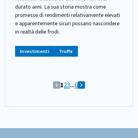
durato anni. La sua storia mostra come
promesse di rendimenti relativamente elevati
e apparentemente sicuri possano nascondere
in realtà delle frodi.
CATEGORIA:
Tag:
Tag:
Investimenti
Truffe
(Comando
Vai
Vai
Vai
1
2
3
...
6
(Comando
Vai
disabilitato)
alla
alla
alla
disabilitato)
alla
Pagina
schermata
schermata
schermata
Vai
schermata
corrente
alla
successiva
schermata
Footer
precedente