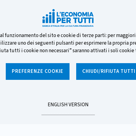
e nuove banconote e vota la tua
i al funzionamento del sito e cookie di terze parti: per maggior
tilizzare uno dei seguenti pulsanti per esprimere la propria prefe
ta tutti i cookie non necessari” saranno attivati i soli cookie t
PREFERENZE COOKIE
CHIUDI/RIFIUTA TUTT
e
Notizie e rubriche
Percorsi formativi
St
GO
ENGLISH VERSION
TO