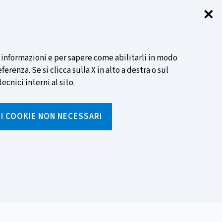
✕
Chi
SCOPRI DI PIÙ
i informazioni e per sapere come abilitarli in modo
renza. Se si clicca sulla X in alto a destra o sul
ecnici interni al sito.
Cerca
I I COOKIE NON NECESSARI
Inserisci
testo
da
rumenti
Media ed eventi
cercare