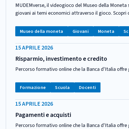
MUDEMverse, il videogioco del Museo della Moneta su 
giovani ai temi economici attraverso il gioco. Scopri
CATEGORIA:
Tag:
Tag:
Tag:
Ta
Museo della moneta
Giovani
Moneta
Sc
DATA
15 APRILE 2026
PUBBLICAZIONE:
Risparmio, investimento e credito
Percorso formativo online che la Banca d'Italia offr
CATEGORIA:
Tag:
Tag:
Tag:
Formazione
Scuola
Docenti
DATA
15 APRILE 2026
PUBBLICAZIONE:
Pagamenti e acquisti
Percorso formativo online che la Banca d'Italia offr