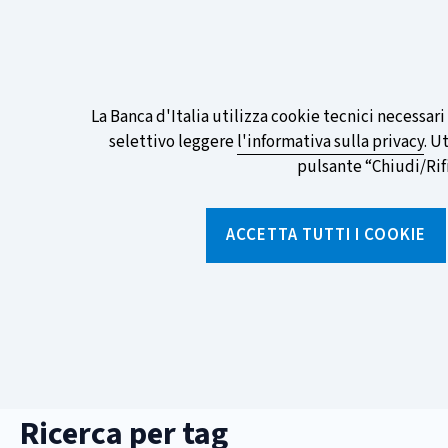
ITA
EN
Go
To
Partecipa al sondaggio della BCE sull
English
preferita!
Informativa
La Banca d'Italia utilizza cookie tecnici necessar
Version
selettivo leggere
l'informativa sulla privacy
. U
sui
pulsante “Chiudi/Rifiu
cookie
Torna
alla
ACCETTA TUTTI I COOKIE
home
page
Chi siamo
Aree tematich
sei
Home
/
Ricerca per tag
qui:
Ricerca per tag