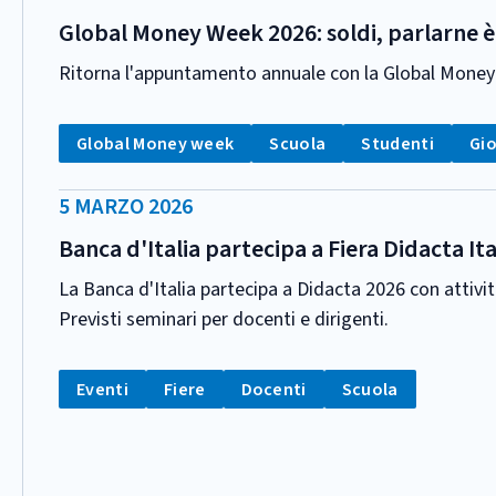
PUBBLICAZIONE:
Global Money Week 2026: soldi, parlarne è 
Ritorna l'appuntamento annuale con la Global Money We
CATEGORIA:
Tag:
Tag:
Tag:
Tag
Global Money week
Scuola
Studenti
Gi
DATA
5 MARZO 2026
PUBBLICAZIONE:
Banca d'Italia partecipa a Fiera Didacta Ita
La Banca d'Italia partecipa a Didacta 2026 con attivi
Previsti seminari per docenti e dirigenti.
CATEGORIA:
Tag:
Tag:
Tag:
Tag:
Eventi
Fiere
Docenti
Scuola