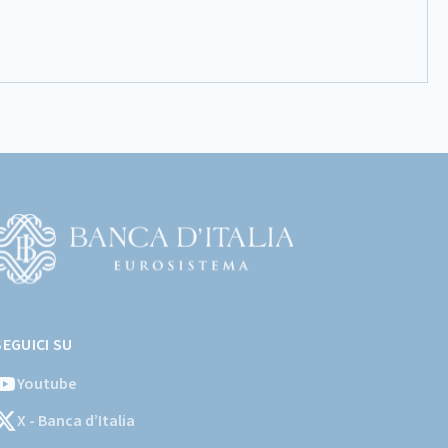
Vai
l
SEGUICI SU
ito
stituzionale
Youtube
ella
X - Banca d’Italia
Banca
'Italia)