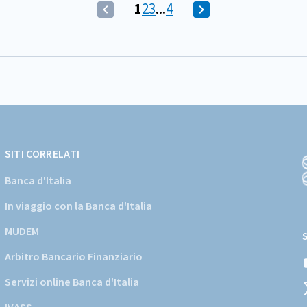
(Comando
Vai
Vai
Vai
1
2
3
...
4
(Comando
Vai
disabilitato)
alla
alla
alla
disabilitato)
alla
Pagina
schermata
schermata
schermata
Vai
schermata
corrente
alla
successiva
schermata
precedente
SITI CORRELATI
Banca d'Italia
In viaggio con la Banca d'Italia
(
a
MUDEM
s
Arbitro Bancario Finanziario
i
d
Servizi online Banca d'Italia
d