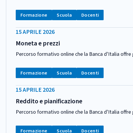
CATEGORIA:
Tag:
Tag:
Tag:
Formazione
Scuola
Docenti
DATA
15 APRILE 2026
PUBBLICAZIONE:
Moneta e prezzi
Percorso formativo online che la Banca d'Italia offr
CATEGORIA:
Tag:
Tag:
Tag:
Formazione
Scuola
Docenti
DATA
15 APRILE 2026
PUBBLICAZIONE:
Reddito e pianificazione
Percorso formativo online che la Banca d'Italia offr
CATEGORIA:
Tag:
Tag:
Tag:
Formazione
Scuola
Docenti