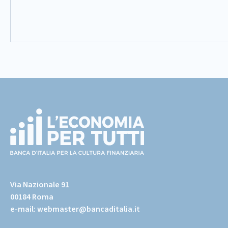
Footer
(torna
all'home
Via Nazionale 91
page)
00184 Roma
e-mail:
webmaster@bancaditalia.it