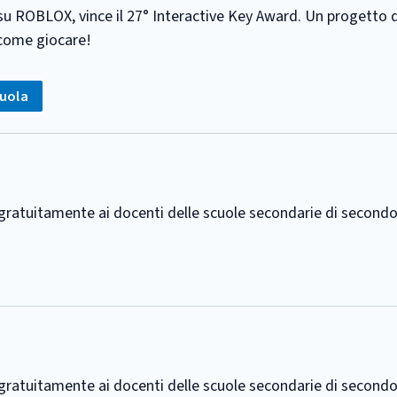
ROBLOX, vince il 27° Interactive Key Award. Un progetto di 
 come giocare!
g:
uola
e gratuitamente ai docenti delle scuole secondarie di second
e gratuitamente ai docenti delle scuole secondarie di second