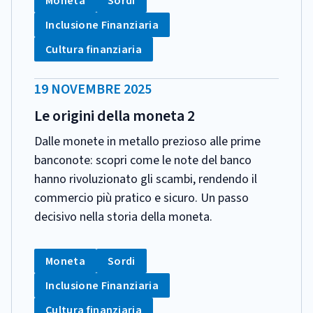
Moneta
Sordi
Tag:
Inclusione Finanziaria
Tag:
Cultura finanziaria
DATA
19 NOVEMBRE 2025
PUBBLICAZIONE:
Le origini della moneta 2
Dalle monete in metallo prezioso alle prime
banconote: scopri come le note del banco
hanno rivoluzionato gli scambi, rendendo il
commercio più pratico e sicuro. Un passo
decisivo nella storia della moneta.
CATEGORIA:
Tag:
Tag:
Moneta
Sordi
Tag:
Inclusione Finanziaria
Tag:
Cultura finanziaria