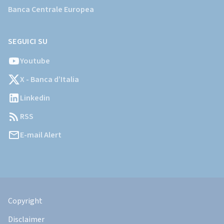
Banca Centrale Europea
SEGUICI SU
Youtube
X - Banca d’Italia
Linkedin
RSS
E-mail Alert
Informazioni
Legali
Copyright
Disclaimer