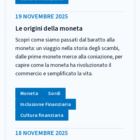
DATA
19 NOVEMBRE 2025
PUBBLICAZIONE:
Le origini della moneta
Scopri come siamo passati dal baratto alla
moneta: un viaggio nella storia degli scambi,
dalle prime monete merce alla coniazione, per
capire come la moneta ha rivoluzionato il
commercio e semplificato la vita.
CATEGORIA:
Tag:
Tag:
Moneta
Sordi
Tag:
Inclusione Finanziaria
Tag:
Cultura finanziaria
DATA
18 NOVEMBRE 2025