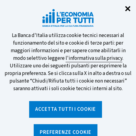
Chi
✕
Partecipa al sondaggio della BCE
sulle nuove banconote e vota la tua
preferita!
Informativa
La Banca d'Italia utilizza cookie tecnici necessari al
funzionamento del sito e cookie di terze parti: per
sui
maggiori informazioni e per sapere come abilitarli in
modo selettivo leggere
l'informativa sulla privacy
.
cookie
Utilizzare uno dei seguenti pulsanti per esprimere la
SCOPRI DI PIÙ
propria preferenza. Se si clicca sulla X in alto a destra o sul
pulsante “Chiudi/Rifiuta tutti i cookie non necessari”
saranno attivati i soli cookie tecnici interni al sito.
Torna
Apri
alla
menu
ACCETTA TUTTI I COOKIE
home
di
navig
page
Home
/
Ricerca per tag
sei
qui:
PREFERENZE COOKIE