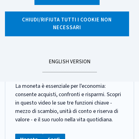
Ricerca per tag
7 risultati di ricerca per tag "Sordi"
CHIUDI/RIFIUTA TUTTI I COOKIE NON
NECESSARI
Pagina 1 di 1
GO
ENGLISH VERSION
DATA
19 NOVEMBRE 2025
TO
PUBBLICAZIONE:
La Moneta e le sue Funzioni
La moneta è essenziale per l'economia:
consente acquisti, confronti e risparmi. Scopri
in questo video le sue tre funzioni chiave -
mezzo di scambio, unità di conto e riserva di
valore - e il suo ruolo nella vita quotidiana.
CATEGORIA:
Tag:
Tag: