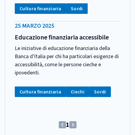
CATEGORIA:
Tag:
Tag:
Cultura finanziaria
Sordi
DATA
25 MARZO 2025
PUBBLICAZIONE:
Educazione finanziaria accessibile
Le iniziative di educazione finanziaria della
Banca d'Italia per chi ha particolari esigenze di
accessibilità, come le persone cieche e
ipovedenti.
CATEGORIA:
Tag:
Tag:
Tag:
Cultura finanziaria
Ciechi
Sordi
(Comando
1
(Comando
(Comando
disabilitato)
disabilitato)
disabilitato)