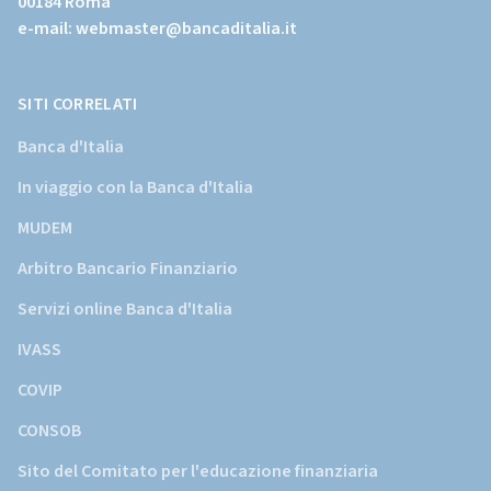
00184 Roma
istituzionale
e-mail:
webmaster@bancaditalia.it
della
Banca
d'Italia)
SITI CORRELATI
Banca d'Italia
In viaggio con la Banca d'Italia
MUDEM
Arbitro Bancario Finanziario
Servizi online Banca d'Italia
IVASS
COVIP
CONSOB
Sito del Comitato per l'educazione finanziaria