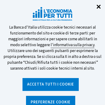
Chi
✕
Partecipa al sondaggio della BCE
sulle nuove banconote e vota la tua
preferita!
Informativa
La Banca d'Italia utilizza cookie tecnici necessari al
funzionamento del sito e cookie di terze parti: per
sui
maggiori informazioni e per sapere come abilitarli in
modo selettivo leggere
l'informativa sulla privacy
.
cookie
Utilizzare uno dei seguenti pulsanti per esprimere la
SCOPRI DI PIÙ
propria preferenza. Se si clicca sulla X in alto a destra o sul
pulsante “Chiudi/Rifiuta tutti i cookie non necessari”
saranno attivati i soli cookie tecnici interni al sito.
Torna
Apri
alla
menu
ACCETTA TUTTI I COOKIE
home
di
navig
page
Home
/
Ricerca per tag
sei
qui:
PREFERENZE COOKIE