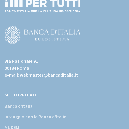
(torna
all'home
page)
(Vai
al
Via Nazionale 91
sito
00184 Roma
istituzionale
e-mail:
webmaster@bancaditalia.it
della
Banca
d'Italia)
SITI CORRELATI
Banca d'Italia
In viaggio con la Banca d'Italia
MUDEM