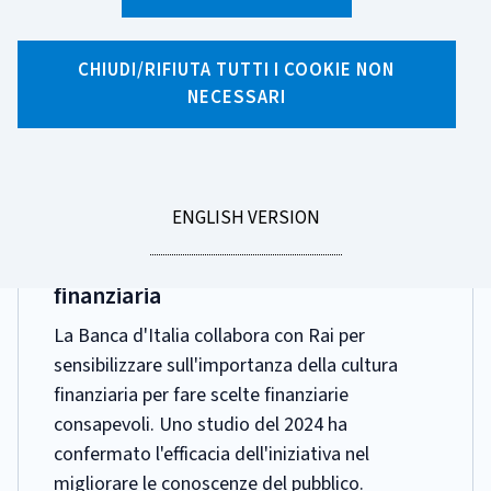
Ricerca per tag
1 risultati di ricerca per tag "Televisione"
CHIUDI/RIFIUTA TUTTI I COOKIE NON
NECESSARI
Pagina 1 di 1
GO
ENGLISH VERSION
DATA
31 MARZO 2025
TO
PUBBLICAZIONE:
Rai e Banca d'Italia per la cultura
finanziaria
La Banca d'Italia collabora con Rai per
sensibilizzare sull'importanza della cultura
finanziaria per fare scelte finanziarie
consapevoli. Uno studio del 2024 ha
confermato l'efficacia dell'iniziativa nel
migliorare le conoscenze del pubblico.