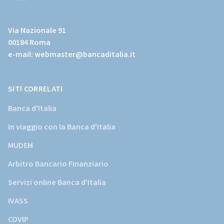
(Vai
al
Via Nazionale 91
sito
00184 Roma
istituzionale
e-mail:
webmaster@bancaditalia.it
della
Banca
d'Italia)
SITI CORRELATI
Banca d'Italia
In viaggio con la Banca d'Italia
MUDEM
Arbitro Bancario Finanziario
Servizi online Banca d'Italia
IVASS
COVIP