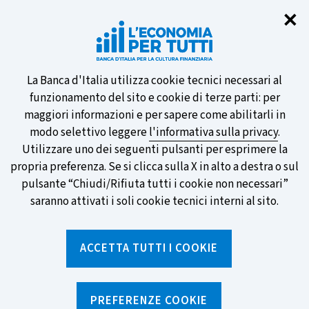
Chi
✕
Partecipa al sondaggio della BCE
sulle nuove banconote e vota la tua
preferita!
Informativa
La Banca d'Italia utilizza cookie tecnici necessari al
funzionamento del sito e cookie di terze parti: per
sui
maggiori informazioni e per sapere come abilitarli in
modo selettivo leggere
l'informativa sulla privacy
.
cookie
Utilizzare uno dei seguenti pulsanti per esprimere la
SCOPRI DI PIÙ
propria preferenza. Se si clicca sulla X in alto a destra o sul
pulsante “Chiudi/Rifiuta tutti i cookie non necessari”
saranno attivati i soli cookie tecnici interni al sito.
Torna
Apri
alla
menu
ACCETTA TUTTI I COOKIE
home
di
navig
page
Home
/
Ricerca per tag
sei
qui:
PREFERENZE COOKIE