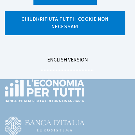
Ricerca per tag
CHIUDI/RIFIUTA TUTTI I COOKIE NON
NECESSARI
GO
ENGLISH VERSION
Footer
TO
(torna
all'home
page)