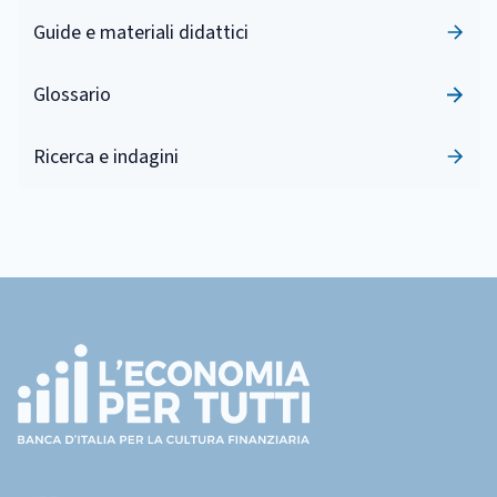
Guide e materiali didattici
Glossario
Ricerca e indagini
Footer
(torna
all'home