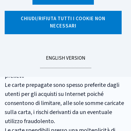
GLOSSARIO
CARTA PREPAGATA
CHIUDI/RIFIUTA TUTTI I COOKIE NON
NECESSARI
Strumento di pagamento, rilasciato a fronte di
un versamento anticipato di fondi effettuato
all'emittente, il cui valore diminuisce ogni volta
GO
ENGLISH VERSION
TO
che viene utilizzato per effettuare pagamenti o
prelievi.
Le carte prepagate sono spesso preferite dagli
utenti per gli acquisti su Internet poiché
consentono di limitare, alle sole somme caricate
sulla carta, i rischi derivanti da un eventuale
utilizzo fraudolento.
Le carte spendibili presso una molteplicità di