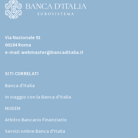
page)
(Vai
al
Via Nazionale 91
sito
00184 Roma
istituzionale
e-mail:
webmaster@bancaditalia.it
della
Banca
d'Italia)
SITI CORRELATI
Banca d'Italia
In viaggio con la Banca d'Italia
MUDEM
Arbitro Bancario Finanziario
Servizi online Banca d'Italia