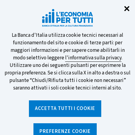
Chi
✕
Partecipa al sondaggio della BCE
sulle nuove banconote e vota la tua
preferita!
Informativa
La Banca d'Italia utilizza cookie tecnici necessari al
funzionamento del sito e cookie di terze parti: per
sui
maggiori informazioni e per sapere come abilitarli in
modo selettivo leggere
l'informativa sulla privacy
.
cookie
Utilizzare uno dei seguenti pulsanti per esprimere la
SCOPRI DI PIÙ
propria preferenza. Se si clicca sulla X in alto a destra o sul
pulsante “Chiudi/Rifiuta tutti i cookie non necessari”
saranno attivati i soli cookie tecnici interni al sito.
Torna
Apri
alla
menu
ACCETTA TUTTI I COOKIE
home
di
navig
page
Home
/
Strumenti
/
Glossario
/
CARTA PREPAGATA
PREFERENZE COOKIE