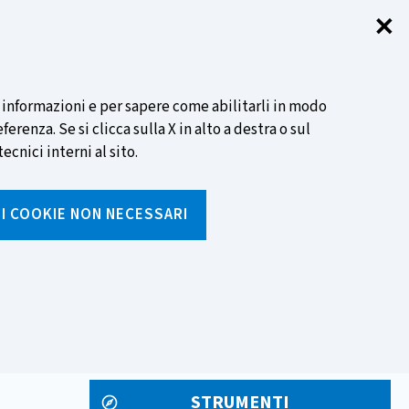
✕
Chi
SCOPRI DI PIÙ
i informazioni e per sapere come abilitarli in modo
renza. Se si clicca sulla X in alto a destra o sul
ecnici interni al sito.
Cerca
I I COOKIE NON NECESSARI
Inserisci
testo
da
rumenti
Media ed eventi
cercare
STRUMENTI