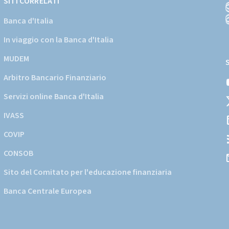
SITI CORRELATI
Banca d'Italia
In viaggio con la Banca d'Italia
(
a
MUDEM
s
Arbitro Bancario Finanziario
i
d
Servizi online Banca d'Italia
d
IVASS
COVIP
CONSOB
Sito del Comitato per l'educazione finanziaria
Banca Centrale Europea