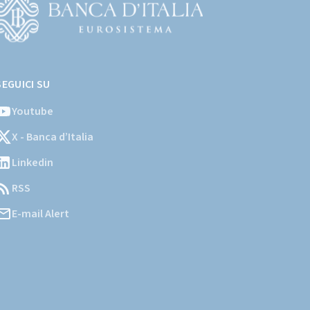
Vai
l
SEGUICI SU
ito
stituzionale
Youtube
ella
X - Banca d’Italia
Banca
'Italia)
Linkedin
RSS
E-mail Alert