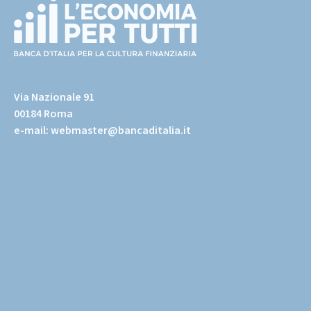
(torna
all'home
Via Nazionale 91
page)
00184 Roma
e-mail:
webmaster@bancaditalia.it