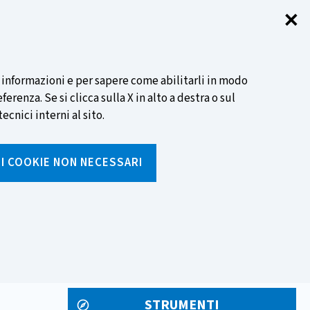
✕
Chi
SCOPRI DI PIÙ
i informazioni e per sapere come abilitarli in modo
renza. Se si clicca sulla X in alto a destra o sul
ecnici interni al sito.
Cerca
I I COOKIE NON NECESSARI
Inserisci
testo
da
rumenti
Media ed eventi
cercare
STRUMENTI