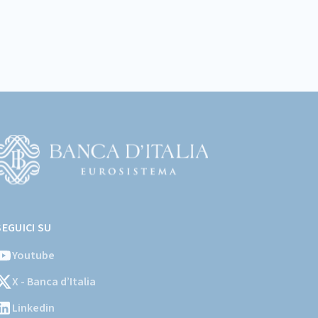
Vai
l
SEGUICI SU
ito
stituzionale
Youtube
ella
X - Banca d’Italia
Banca
'Italia)
Linkedin