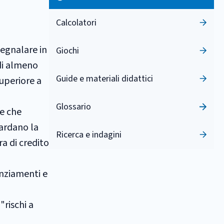
Calcolatori
segnalare in
Giochi
 di almeno
Guide e materiali didattici
superiore a
Glossario
ie che
uardano la
Ricerca e indagini
a di credito
anziamenti e
"rischi a