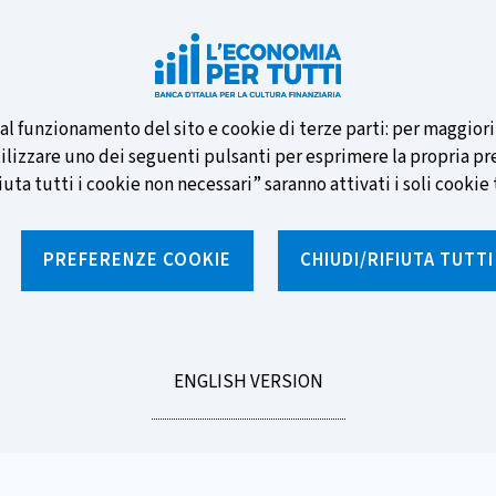
e nuove banconote e vota la tua
i al funzionamento del sito e cookie di terze parti: per maggior
tilizzare uno dei seguenti pulsanti per esprimere la propria prefe
ta tutti i cookie non necessari” saranno attivati i soli cookie t
PREFERENZE COOKIE
CHIUDI/RIFIUTA TUTT
e
Notizie e rubriche
Percorsi formativi
St
GO
ENGLISH VERSION
TO