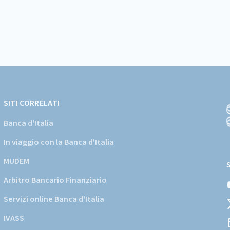
SITI CORRELATI
Banca d'Italia
In viaggio con la Banca d'Italia
(
a
MUDEM
s
Arbitro Bancario Finanziario
i
d
Servizi online Banca d'Italia
d
IVASS