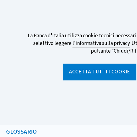
ITA
EN
Go
To
Partecipa al sondaggio della BCE sull
English
preferita!
Informativa
La Banca d'Italia utilizza cookie tecnici necessar
Version
selettivo leggere
l'informativa sulla privacy
. U
sui
pulsante “Chiudi/Rifiu
cookie
Torna
alla
ACCETTA TUTTI I COOKIE
home
page
Chi siamo
Aree tematich
Home
/
Strumenti
/
Glossario
/
CENSIMENTO
GLOSSARIO