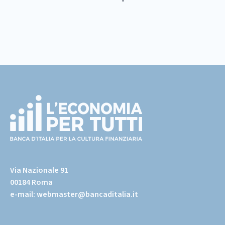
Footer
(torna
all'home
Via Nazionale 91
page)
00184 Roma
e-mail:
webmaster@bancaditalia.it