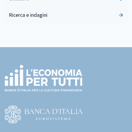
Ricerca e indagini
Footer
(torna
all'home
page)
(Vai