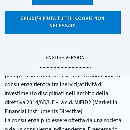
GLOSSARIO
CONSULENZA
CHIUDI/RIFIUTA TUTTI I COOKIE NON
NECESSARI
La consulenza in materia di investimenti prevede
la prestazione di raccomandazioni personalizzate
ad un cliente, dietro sua richiesta o per iniziativa
GO
ENGLISH VERSION
TO
dell'impresa di investimento, riguardo ad una o
più operazioni relative a strumenti finanziari. La
consulenza rientra tra i servizi/attività di
investimento disciplinati nell'ambito della
direttiva 2014/65/UE - la c.d. MiFID2 (Market in
Financial Instruments Directive).
La consulenza può essere offerta da una società
o da un consulente indipendente. È necessario