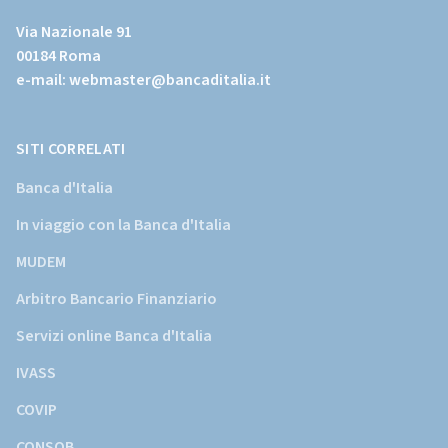
al
Via Nazionale 91
sito
00184 Roma
istituzionale
e-mail:
webmaster@bancaditalia.it
della
Banca
d'Italia)
SITI CORRELATI
Banca d'Italia
In viaggio con la Banca d'Italia
MUDEM
Arbitro Bancario Finanziario
Servizi online Banca d'Italia
IVASS
COVIP
CONSOB