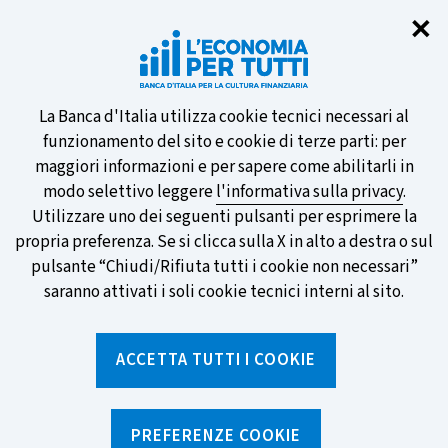
Chi
✕
Partecipa al sondaggio della BCE
sulle nuove banconote e vota la tua
preferita!
Informativa
La Banca d'Italia utilizza cookie tecnici necessari al
funzionamento del sito e cookie di terze parti: per
sui
maggiori informazioni e per sapere come abilitarli in
modo selettivo leggere
l'informativa sulla privacy
.
cookie
Utilizzare uno dei seguenti pulsanti per esprimere la
SCOPRI DI PIÙ
propria preferenza. Se si clicca sulla X in alto a destra o sul
pulsante “Chiudi/Rifiuta tutti i cookie non necessari”
saranno attivati i soli cookie tecnici interni al sito.
Torna
Apri
alla
menu
ACCETTA TUTTI I COOKIE
home
di
navig
page
Home
/
Strumenti
/
Glossario
/
CONSULENZA
PREFERENZE COOKIE