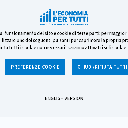
e nuove banconote e vota la tua
i al funzionamento del sito e cookie di terze parti: per maggior
tilizzare uno dei seguenti pulsanti per esprimere la propria prefe
ta tutti i cookie non necessari” saranno attivati i soli cookie t
PREFERENZE COOKIE
CHIUDI/RIFIUTA TUTT
e
Notizie e rubriche
Percorsi formativi
St
GO
ENGLISH VERSION
TO