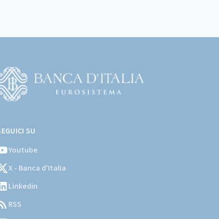
Vai
l
SEGUICI SU
ito
stituzionale
Youtube
ella
X - Banca d’Italia
Banca
'Italia)
Linkedin
RSS