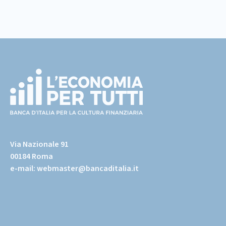
Footer
(torna
all'home
Via Nazionale 91
page)
00184 Roma
e-mail:
webmaster@bancaditalia.it