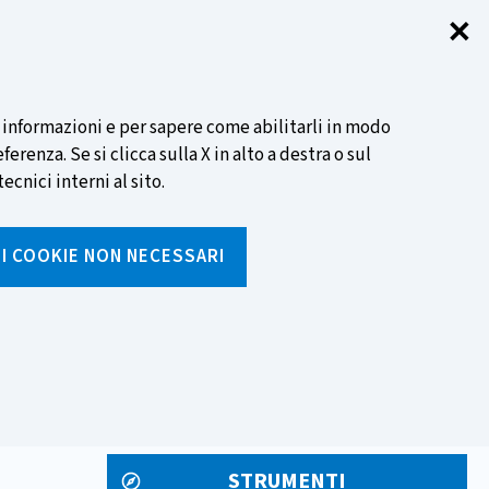
✕
Chi
SCOPRI DI PIÙ
i informazioni e per sapere come abilitarli in modo
renza. Se si clicca sulla X in alto a destra o sul
ecnici interni al sito.
Cerca
I I COOKIE NON NECESSARI
Inserisci
testo
da
rumenti
Media ed eventi
cercare
STRUMENTI