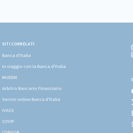
SITI CORRELATI
Banca d'Italia
In viaggio con la Banca d'Italia
(
a
MUDEM
s
Arbitro Bancario Finanziario
i
d
Servizi online Banca d'Italia
d
IVASS
COVIP
CONSOB