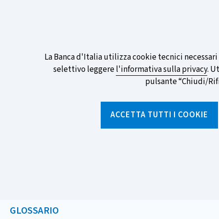
ITA
EN
Go
To
Partecipa al sondaggio della BCE sull
English
preferita!
Informativa
La Banca d'Italia utilizza cookie tecnici necessar
Version
selettivo leggere
l'informativa sulla privacy
. U
sui
pulsante “Chiudi/Rifiu
cookie
Torna
alla
ACCETTA TUTTI I COOKIE
home
page
Chi siamo
Aree tematich
Home
/
Strumenti
/
Glossario
/
ESTRATTO
GLOSSARIO