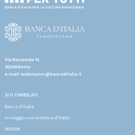
(torna
all'home
page)
(Vai
al
Via Nazionale 91
sito
00184 Roma
istituzionale
e-mail:
webmaster@bancaditalia.it
della
Banca
d'Italia)
SITI CORRELATI
Banca d'Italia
In viaggio con la Banca d'Italia
MUDEM