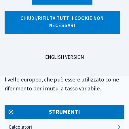
GLOSSARIO
EURIBOR (Euro
CHIUDI/RIFIUTA TUTTI I COOKIE NON
NECESSARI
Interbank Offered
Rate)
GO
ENGLISH VERSION
TO
Tasso interbancario definito giornalmente a
livello europeo, che può essere utilizzato come
riferimento per i mutui a tasso variabile.
STRUMENTI
Calcolatori