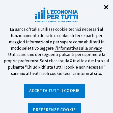
Chi
✕
Partecipa al sondaggio della BCE
sulle nuove banconote e vota la tua
preferita!
Informativa
La Banca d'Italia utilizza cookie tecnici necessari al
funzionamento del sito e cookie di terze parti: per
sui
maggiori informazioni e per sapere come abilitarli in
modo selettivo leggere
l'informativa sulla privacy
.
cookie
Utilizzare uno dei seguenti pulsanti per esprimere la
SCOPRI DI PIÙ
propria preferenza. Se si clicca sulla X in alto a destra o sul
pulsante “Chiudi/Rifiuta tutti i cookie non necessari”
saranno attivati i soli cookie tecnici interni al sito.
Torna
Apri
alla
menu
ACCETTA TUTTI I COOKIE
home
di
navig
page
Home
/
Strumenti
/
Glossario
/
EURIBOR
PREFERENZE COOKIE