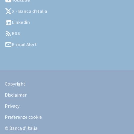
Youtube
X - Banca d’Italia
Linkedin
RSS
E-mail Alert
Informazioni
Legali
Copyright
Disclaimer
Privacy
Preferenze cookie
© Banca d’Italia