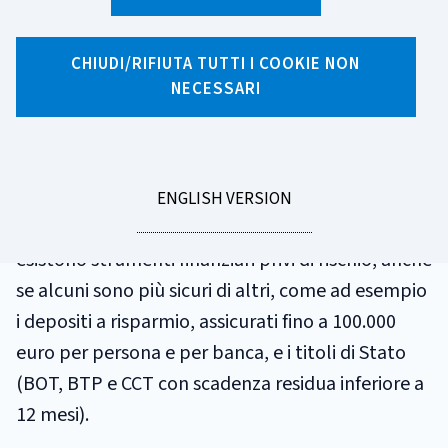
GLOSSARIO
RISCHIO
CHIUDI/RIFIUTA TUTTI I COOKIE NON
NECESSARI
È la possibilità di perdere soldi con un
investimento. Normalmente è misurato come la
variabilità (volatilità) del rendimento passato di
GO
ENGLISH VERSION
TO
uno strumento finanziario o di un'attività. Non
esistono strumenti finanziari privi di rischio, anche
se alcuni sono più sicuri di altri, come ad esempio
i depositi a risparmio, assicurati fino a 100.000
euro per persona e per banca, e i titoli di Stato
(BOT, BTP e CCT con scadenza residua inferiore a
12 mesi).