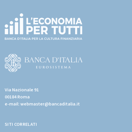
Footer
(torna
all'home
page)
(Vai
al
Via Nazionale 91
sito
00184 Roma
istituzionale
e-mail:
webmaster@bancaditalia.it
della
Banca
d'Italia)
SITI CORRELATI