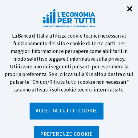
Chi
✕
Partecipa al sondaggio della BCE
sulle nuove banconote e vota la tua
preferita!
Informativa
La Banca d'Italia utilizza cookie tecnici necessari al
funzionamento del sito e cookie di terze parti: per
sui
maggiori informazioni e per sapere come abilitarli in
modo selettivo leggere
l'informativa sulla privacy
.
cookie
Utilizzare uno dei seguenti pulsanti per esprimere la
SCOPRI DI PIÙ
propria preferenza. Se si clicca sulla X in alto a destra o sul
pulsante “Chiudi/Rifiuta tutti i cookie non necessari”
saranno attivati i soli cookie tecnici interni al sito.
Torna
Apri
alla
menu
ACCETTA TUTTI I COOKIE
home
di
navig
page
Home
/
Strumenti
/
Glossario
/
RISCHIO
PREFERENZE COOKIE