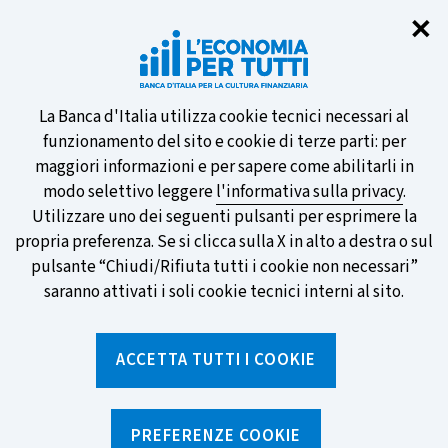
Chi
✕
Partecipa al sondaggio della BCE
sulle nuove banconote e vota la tua
preferita!
Informativa
La Banca d'Italia utilizza cookie tecnici necessari al
funzionamento del sito e cookie di terze parti: per
sui
maggiori informazioni e per sapere come abilitarli in
modo selettivo leggere
l'informativa sulla privacy
.
cookie
Utilizzare uno dei seguenti pulsanti per esprimere la
SCOPRI DI PIÙ
propria preferenza. Se si clicca sulla X in alto a destra o sul
pulsante “Chiudi/Rifiuta tutti i cookie non necessari”
saranno attivati i soli cookie tecnici interni al sito.
Torna
Apri
alla
menu
ACCETTA TUTTI I COOKIE
home
di
navig
page
Home
/
Strumenti
/
Glossario
/
SEPA
PREFERENZE COOKIE