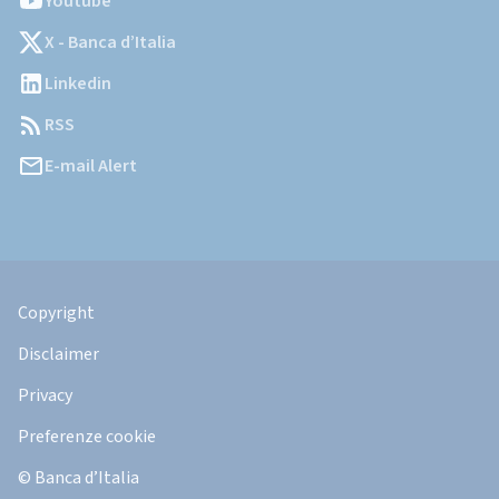
Youtube
X - Banca d’Italia
Linkedin
RSS
E-mail Alert
Informazioni
Legali
Copyright
Disclaimer
Privacy
Preferenze cookie
© Banca d’Italia