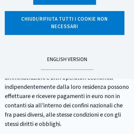
GLOSSARIO
SEPA
CHIUDI/RIFIUTA TUTTI I COOKIE NON
NECESSARI
Acronimo che identifica la Single Euro Payments
Area (l'Area unica dei pagamenti in euro), ovvero
l'area nella quale gli utilizzatori degli strumenti
GO
ENGLISH VERSION
TO
di pagamento - cittadini, imprese, pubbliche
amministrazioni e altri operatori economici -
indipendentemente dalla loro residenza possono
effettuare e ricevere pagamenti in euro non in
contanti sia all'interno dei confini nazionali che
fra paesi diversi, alle stesse condizioni e con gli
stessi diritti e obblighi.