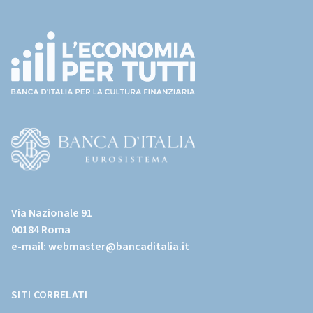
Footer
(torna
all'home
page)
(Vai
al
Via Nazionale 91
sito
00184 Roma
istituzionale
e-mail:
webmaster@bancaditalia.it
della
Banca
d'Italia)
SITI CORRELATI