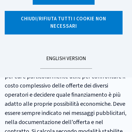
GLOSSARIO
TAEG
CHIUDI/RIFIUTA TUTTI I COOKIE NON
NECESSARI
Il TAEG (Tasso annuo effettivo globale) indica il
costo totale del finanziamento, espresso in
percentuale annua sul credito concesso.
GO
ENGLISH VERSION
TO
Comprende gli interessi e tutte le altre spese,
per cui è particolarmente utile per confrontare il
costo complessivo delle offerte dei diversi
operatori e decidere quale finanziamento è più
adatto alle proprie possibilità economiche. Deve
essere sempre indicato nei messaggi pubblicitari,
nella documentazione dell'offerta e nel
contratto. Si calcola secondo modalità stabilite