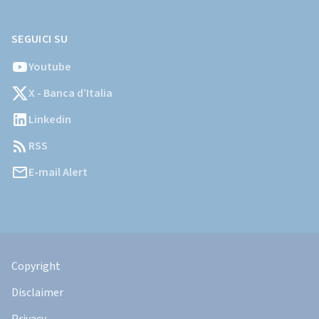
SEGUICI SU
Youtube
X - Banca d’Italia
Linkedin
RSS
E-mail Alert
Informazioni
Legali
Copyright
Disclaimer