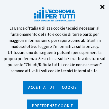
Chi
✕
Partecipa al sondaggio della BCE
sulle nuove banconote e vota la tua
preferita!
Informativa
La Banca d'Italia utilizza cookie tecnici necessari al
funzionamento del sito e cookie di terze parti: per
sui
maggiori informazioni e per sapere come abilitarli in
modo selettivo leggere
l'informativa sulla privacy
.
cookie
Utilizzare uno dei seguenti pulsanti per esprimere la
SCOPRI DI PIÙ
propria preferenza. Se si clicca sulla X in alto a destra o sul
pulsante “Chiudi/Rifiuta tutti i cookie non necessari”
saranno attivati i soli cookie tecnici interni al sito.
Torna
Apri
alla
menu
ACCETTA TUTTI I COOKIE
home
di
navig
page
Home
/
Strumenti
/
Glossario
/
TAEG
PREFERENZE COOKIE