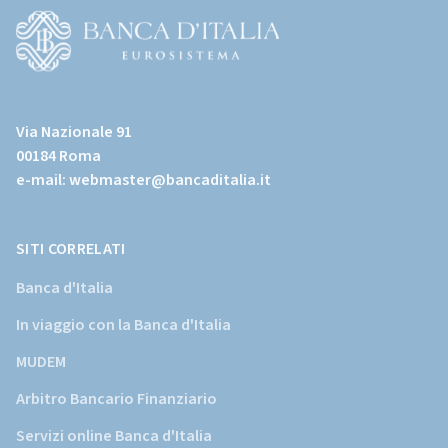
all'home
page)
(Vai
al
Via Nazionale 91
sito
00184 Roma
istituzionale
e-mail:
webmaster@bancaditalia.it
della
Banca
d'Italia)
SITI CORRELATI
Banca d'Italia
In viaggio con la Banca d'Italia
MUDEM
Arbitro Bancario Finanziario
Servizi online Banca d'Italia