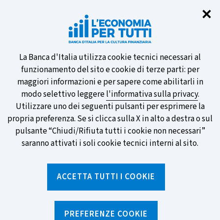
Chi
✕
Partecipa al sondaggio della BCE
sulle nuove banconote e vota la tua
preferita!
Informativa
La Banca d'Italia utilizza cookie tecnici necessari al
funzionamento del sito e cookie di terze parti: per
sui
maggiori informazioni e per sapere come abilitarli in
modo selettivo leggere
l'informativa sulla privacy
.
cookie
Utilizzare uno dei seguenti pulsanti per esprimere la
SCOPRI DI PIÙ
propria preferenza. Se si clicca sulla X in alto a destra o sul
pulsante “Chiudi/Rifiuta tutti i cookie non necessari”
saranno attivati i soli cookie tecnici interni al sito.
Torna
Apri
alla
menu
ACCETTA TUTTI I COOKIE
home
di
navig
page
Home
/
Chi siamo
PREFERENZE COOKIE