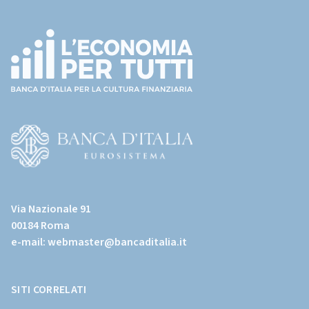
Footer
(torna
all'home
page)
(Vai
al
Via Nazionale 91
sito
00184 Roma
istituzionale
e-mail:
webmaster@bancaditalia.it
della
Banca
d'Italia)
SITI CORRELATI