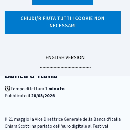
CHIUDI/RIFIUTA TUTTI I COOKIE NON
X
Facebook
Linkedin
WhatsApp
Email
NECESSARI
CATEGORIA:
EURO DIGITALE
Cos'è l'euro digitale e perché
serve? Guarda l'intervista alla
GO
ENGLISH VERSION
Vice Direttrice Generale della
TO
Banca d'Italia
Tempo di lettura
1 minuto
Pubblicato il
28/05/2026
Il 21 maggio la Vice Direttrice Generale della Banca d'Italia
Chiara Scotti ha parlato dell'euro digitale al Festival