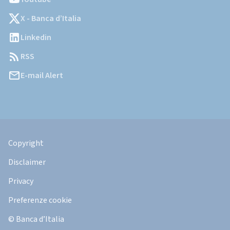
X - Banca d’Italia
Linkedin
RSS
E-mail Alert
Informazioni
Legali
Copyright
Disclaimer
Privacy
Preferenze cookie
© Banca d’Italia