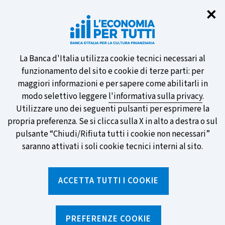
Chi
✕
Partecipa al sondaggio della BCE
sulle nuove banconote e vota la tua
preferita!
Informativa
La Banca d'Italia utilizza cookie tecnici necessari al
funzionamento del sito e cookie di terze parti: per
sui
maggiori informazioni e per sapere come abilitarli in
modo selettivo leggere
l'informativa sulla privacy
.
cookie
Utilizzare uno dei seguenti pulsanti per esprimere la
SCOPRI DI PIÙ
propria preferenza. Se si clicca sulla X in alto a destra o sul
pulsante “Chiudi/Rifiuta tutti i cookie non necessari”
saranno attivati i soli cookie tecnici interni al sito.
Torna
Apri
alla
menu
ACCETTA TUTTI I COOKIE
home
di
navig
page
Home
/
Notizie e rubriche
/
Notizie
/
Cos'è l'euro digitale e perché serve? Guarda l'intervista alla
PREFERENZE COOKIE
Vice Direttrice Generale della Banca d'Italia