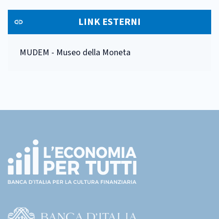
LINK ESTERNI
MUDEM - Museo della Moneta
Footer
(torna
all'home
page)