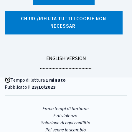
CHIUDI/RIFIUTA TUTTI I COOKIE NON
X
Facebook
Linkedin
WhatsApp
Email
NECESSARI
CATEGORIA:
MUSEO DELLA MONETA
Siamo a Lucca Comics! Un
fumetto d'autore per parlare di
GO
ENGLISH VERSION
moneta
TO
Tempo di lettura
1 minuto
Pubblicato il
23/10/2023
Erano tempi di barbarie.
E di violenza.
Soluzione di ogni conflitto.
Poi venne lo scambio.