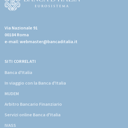
(Vai
al
Via Nazionale 91
sito
00184 Roma
istituzionale
e-mail:
webmaster@bancaditalia.it
della
Banca
d'Italia)
SITI CORRELATI
Banca d'Italia
In viaggio con la Banca d'Italia
MUDEM
Arbitro Bancario Finanziario
Servizi online Banca d'Italia
IVASS