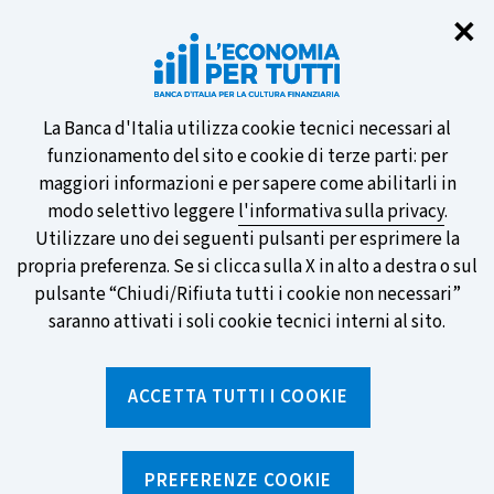
Chi
✕
Partecipa al sondaggio della BCE
sulle nuove banconote e vota la tua
preferita!
Informativa
La Banca d'Italia utilizza cookie tecnici necessari al
funzionamento del sito e cookie di terze parti: per
sui
maggiori informazioni e per sapere come abilitarli in
modo selettivo leggere
l'informativa sulla privacy
.
cookie
Utilizzare uno dei seguenti pulsanti per esprimere la
SCOPRI DI PIÙ
propria preferenza. Se si clicca sulla X in alto a destra o sul
pulsante “Chiudi/Rifiuta tutti i cookie non necessari”
saranno attivati i soli cookie tecnici interni al sito.
Torna
Apri
alla
menu
ACCETTA TUTTI I COOKIE
home
di
navig
page
Home
/
Notizie e rubriche
/
Notizie
/
Siamo a Lucca Comics! Un fumetto d'autore per parlare di
PREFERENZE COOKIE
moneta