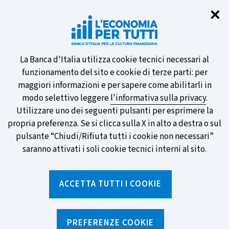
Chi
✕
Partecipa al sondaggio della BCE
sulle nuove banconote e vota la tua
preferita!
Informativa
La Banca d'Italia utilizza cookie tecnici necessari al
funzionamento del sito e cookie di terze parti: per
sui
maggiori informazioni e per sapere come abilitarli in
modo selettivo leggere
l'informativa sulla privacy
.
cookie
Utilizzare uno dei seguenti pulsanti per esprimere la
SCOPRI DI PIÙ
propria preferenza. Se si clicca sulla X in alto a destra o sul
pulsante “Chiudi/Rifiuta tutti i cookie non necessari”
saranno attivati i soli cookie tecnici interni al sito.
Torna
Apri
alla
menu
ACCETTA TUTTI I COOKIE
home
di
navig
page
Home
/
Notizie e rubriche
/
Archivio Notizie
PREFERENZE COOKIE