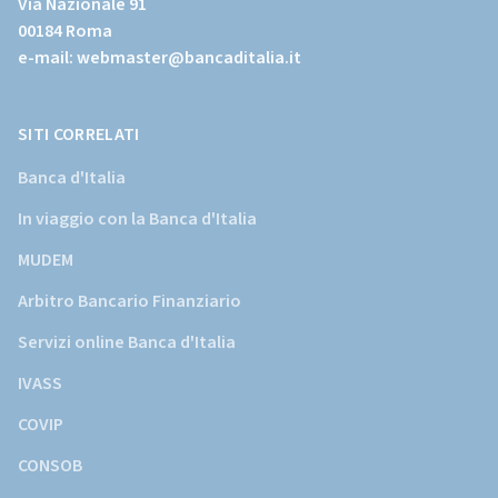
Via Nazionale 91
sito
00184 Roma
istituzionale
e-mail:
webmaster@bancaditalia.it
della
Banca
d'Italia)
SITI CORRELATI
Banca d'Italia
In viaggio con la Banca d'Italia
MUDEM
Arbitro Bancario Finanziario
Servizi online Banca d'Italia
IVASS
COVIP
CONSOB