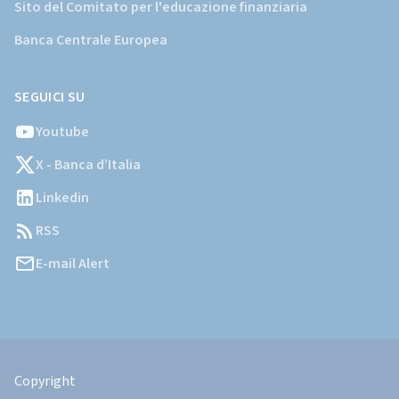
Sito del Comitato per l'educazione finanziaria
Banca Centrale Europea
SEGUICI SU
Youtube
X - Banca d’Italia
Linkedin
RSS
E-mail Alert
Informazioni
Legali
Copyright