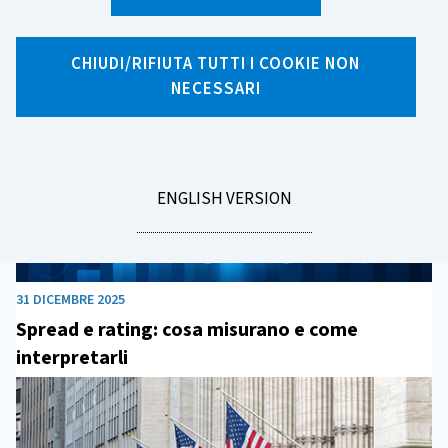
Archivio Notizie 2025
CHIUDI/RIFIUTA TUTTI I COOKIE NON
NECESSARI
GO
ENGLISH VERSION
TO
31 DICEMBRE 2025
Spread e rating: cosa misurano e come
interpretarli