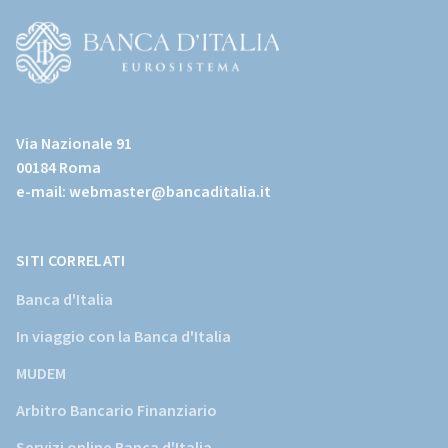
all'home
page)
(Vai
al
Via Nazionale 91
sito
00184 Roma
istituzionale
e-mail:
webmaster@bancaditalia.it
della
Banca
d'Italia)
SITI CORRELATI
Banca d'Italia
In viaggio con la Banca d'Italia
MUDEM
Arbitro Bancario Finanziario