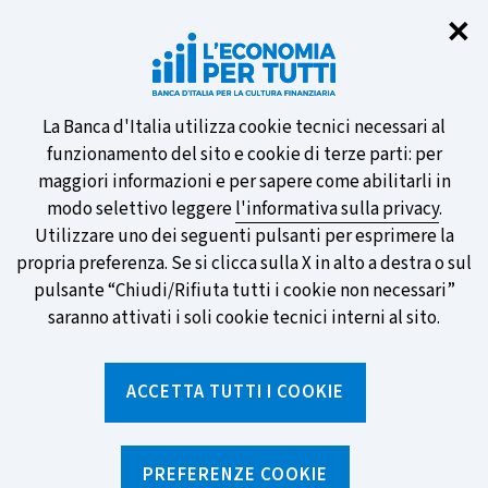
Chi
✕
Partecipa al sondaggio della BCE
sulle nuove banconote e vota la tua
preferita!
Informativa
La Banca d'Italia utilizza cookie tecnici necessari al
funzionamento del sito e cookie di terze parti: per
sui
maggiori informazioni e per sapere come abilitarli in
modo selettivo leggere
l'informativa sulla privacy
.
cookie
Utilizzare uno dei seguenti pulsanti per esprimere la
SCOPRI DI PIÙ
propria preferenza. Se si clicca sulla X in alto a destra o sul
pulsante “Chiudi/Rifiuta tutti i cookie non necessari”
saranno attivati i soli cookie tecnici interni al sito.
Torna
Apri
alla
menu
ACCETTA TUTTI I COOKIE
home
di
navig
page
Home
/
Notizie e rubriche
/
Archivio Notizie
PREFERENZE COOKIE