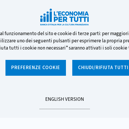
e nuove banconote e vota la tua
i al funzionamento del sito e cookie di terze parti: per maggior
tilizzare uno dei seguenti pulsanti per esprimere la propria prefe
ta tutti i cookie non necessari” saranno attivati i soli cookie t
PREFERENZE COOKIE
CHIUDI/RIFIUTA TUTT
e
Notizie e rubriche
Percorsi formativi
St
GO
ENGLISH VERSION
a d'Italia" fa tappa a L'Aquila Capitale della Cultura 2026
TO