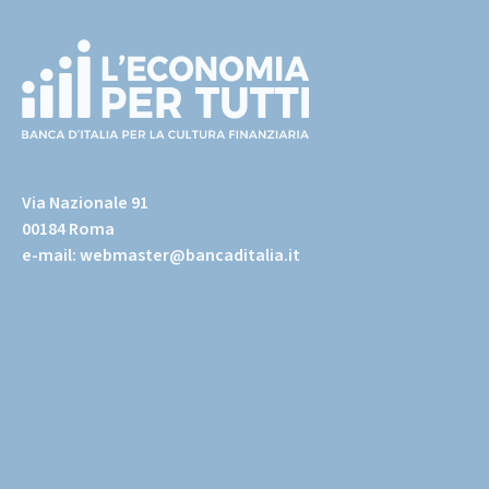
(torna
all'home
Via Nazionale 91
page)
00184 Roma
e-mail:
webmaster@bancaditalia.it