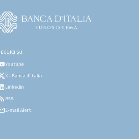
Vai
l
SEGUICI SU
ito
stituzionale
Youtube
ella
X - Banca d’Italia
Banca
'Italia)
Linkedin
RSS
E-mail Alert