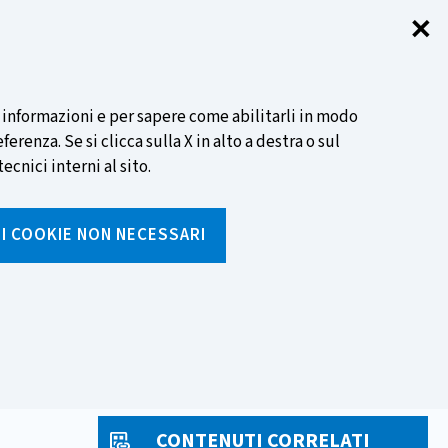
✕
Chi
SCOPRI DI PIÙ
i informazioni e per sapere come abilitarli in modo
renza. Se si clicca sulla X in alto a destra o sul
ecnici interni al sito.
Cerca
I I COOKIE NON NECESSARI
Inserisci
testo
da
rumenti
Media ed eventi
cercare
CONTENUTI CORRELATI