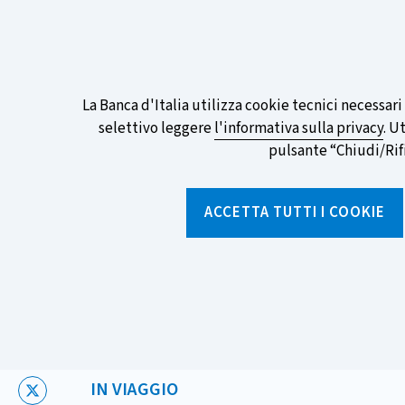
ITA
EN
Go
To
Partecipa al sondaggio della BCE sull
English
preferita!
Informativa
La Banca d'Italia utilizza cookie tecnici necessar
Version
selettivo leggere
l'informativa sulla privacy
. U
sui
pulsante “Chiudi/Rifiu
cookie
Torna
alla
ACCETTA TUTTI I COOKIE
home
page
Chi siamo
Aree tematich
Home
/
Notizie e rubriche
/
Notizie
/
"In viaggio con la Banc
CATEGORIA:
IN VIAGGIO
X