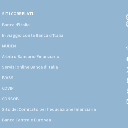
SITI CORRELATI
Banca d'Italia
In viaggio con la Banca d'Italia
(
a
MUDEM
s
Arbitro Bancario Finanziario
i
d
Servizi online Banca d'Italia
d
IVASS
COVIP
CONSOB
Sito del Comitato per l'educazione finanziaria
Banca Centrale Europea