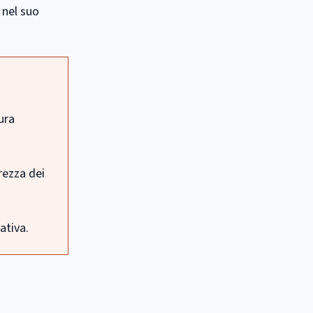
 nel suo
ura
urezza dei
ativa.