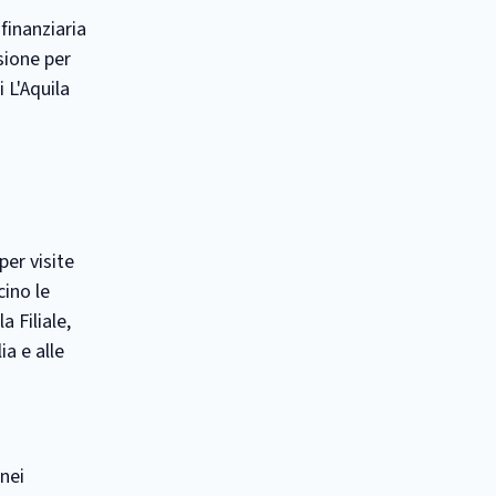
finanziaria
sione per
 L'Aquila
 per visite
cino le
a Filiale,
ia e alle
 nei