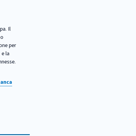
a. Il
to
ione per
 e la
onnesse.
Banca