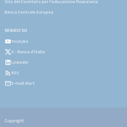
Sito del Comitato per l'educazione finanziaria
Banca Centrale Europea
SEGUICI SU
Youtube
X - Banca d’Italia
Linkedin
RSS
E-mail Alert
Informazioni
Legali
Copyright