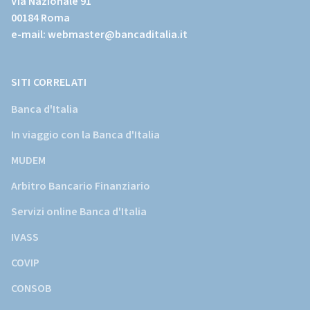
Via Nazionale 91
sito
00184 Roma
istituzionale
e-mail:
webmaster@bancaditalia.it
della
Banca
d'Italia)
SITI CORRELATI
Banca d'Italia
In viaggio con la Banca d'Italia
MUDEM
Arbitro Bancario Finanziario
Servizi online Banca d'Italia
IVASS
COVIP
CONSOB