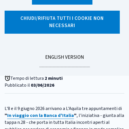
CHIUDI/RIFIUTA TUTTI I COOKIE NON
X
Facebook
Linkedin
WhatsApp
Email
NECESSARI
CATEGORIA:
IN VIAGGIO
"In viaggio con la Banca
d'Italia" fa tappa a L'Aquila
GO
ENGLISH VERSION
Capitale della Cultura 2026
TO
Tempo di lettura
2 minuti
Pubblicato il
03/06/2026
L'8 e il 9 giugno 2026 arrivano a L'Aquila tre appuntamenti di
"
In viaggio con la Banca d'Italia
"
, l'iniziativa - giunta alla
tappa n.28 - che porta in tutta Italia incontri aperti al