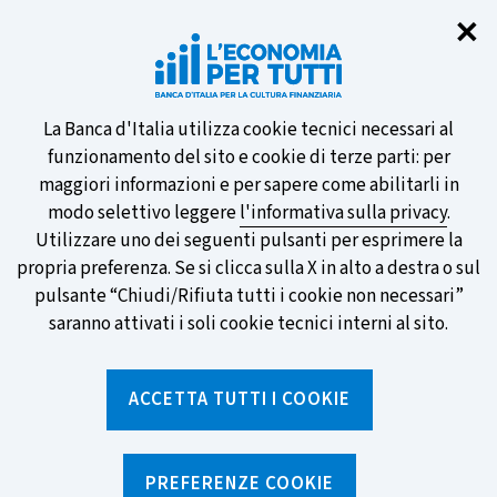
Chi
✕
Partecipa al sondaggio della BCE
sulle nuove banconote e vota la tua
preferita!
Informativa
La Banca d'Italia utilizza cookie tecnici necessari al
funzionamento del sito e cookie di terze parti: per
sui
maggiori informazioni e per sapere come abilitarli in
modo selettivo leggere
l'informativa sulla privacy
.
cookie
Utilizzare uno dei seguenti pulsanti per esprimere la
SCOPRI DI PIÙ
propria preferenza. Se si clicca sulla X in alto a destra o sul
pulsante “Chiudi/Rifiuta tutti i cookie non necessari”
saranno attivati i soli cookie tecnici interni al sito.
Torna
Apri
alla
menu
ACCETTA TUTTI I COOKIE
home
di
navig
page
Home
/
Notizie e rubriche
/
Notizie
/
"In viaggio con la Banca d'Italia" fa tappa a L'Aquila Capitale
PREFERENZE COOKIE
della Cultura 2026