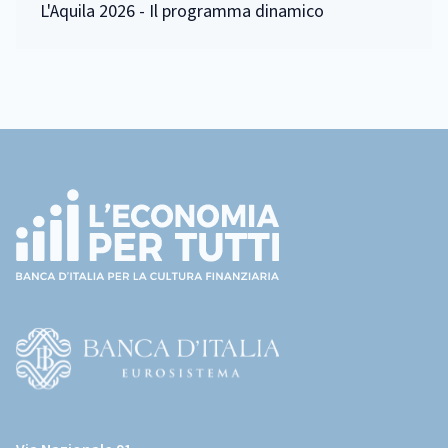
L'Aquila 2026 - Il programma dinamico
Footer
(torna
all'home
page)
(Vai
al