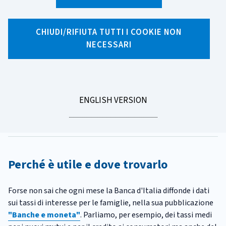
X
Facebook
Linkedin
WhatsApp
Email
CHIUDI/RIFIUTA TUTTI I COOKIE NON
NECESSARI
CATEGORIA:
PRESTITI
Prestiti e depositi: il tasso
medio ti aiuta a decidere
GO
ENGLISH VERSION
Tempo di lettura
3 minuti
TO
Pubblicato il
21/02/2024
Perché è utile e dove trovarlo
Forse non sai che ogni mese la Banca d'Italia diffonde i dati
sui tassi di interesse per le famiglie, nella sua pubblicazione
"Banche e moneta"
. Parliamo, per esempio, dei tassi medi