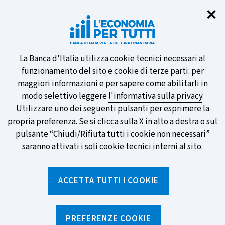
Chi
✕
Partecipa al sondaggio della BCE
sulle nuove banconote e vota la tua
preferita!
Informativa
La Banca d'Italia utilizza cookie tecnici necessari al
funzionamento del sito e cookie di terze parti: per
sui
maggiori informazioni e per sapere come abilitarli in
modo selettivo leggere
l'informativa sulla privacy
.
cookie
Utilizzare uno dei seguenti pulsanti per esprimere la
SCOPRI DI PIÙ
propria preferenza. Se si clicca sulla X in alto a destra o sul
pulsante “Chiudi/Rifiuta tutti i cookie non necessari”
saranno attivati i soli cookie tecnici interni al sito.
Torna
Apri
alla
menu
ACCETTA TUTTI I COOKIE
home
di
navig
page
Home
/
Notizie e rubriche
/
Notizie
/
Prestiti e depositi: il tasso medio ti aiuta a decidere
PREFERENZE COOKIE