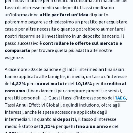
per i nuovi mutui e per il credito ai consumatori ma anche del
tasso di interesse medio sui depositi. I tassi medi sono
un'informazione
utile
per farci un'idea
di quanto
potremmo pagare se chiedessimo un prestito per acquistare
casa o per altre necessità o quanto potrebbero aumentare i
nostri risparmi se li investissimo in un deposito bancario. Il
passo successivo è
controllare le offerte sul mercato e
compararle
per trovare quella più adatta alle nostre
esigenze.
A dicembre 2023 le banche e gli altri intermediari finanziari
hanno applicato alle famiglie, in media, un tasso d'interesse
del
4,82%
per i
nuovi mutui
e del
10,16%
per il
credito al
consumo
(finanziamenti per comprare prodotti e servizi,
prestiti personali…). Questi tassi d'interesse sono dei
TAEG
,
Tassi Annui Effettivi Globali, e quindi includono, oltre agli
interessi, anche le spese accessorie applicate dagli
intermediari. In quanto ai
depositi
, il tasso d'interesse
medio è stato del
3,81%
per quelli
fino a un anno
e del