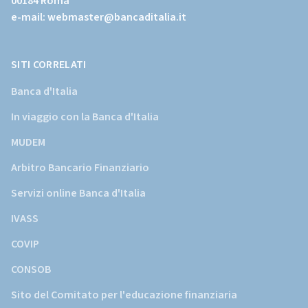
00184 Roma
istituzionale
e-mail:
webmaster@bancaditalia.it
della
Banca
d'Italia)
SITI CORRELATI
Banca d'Italia
In viaggio con la Banca d'Italia
MUDEM
Arbitro Bancario Finanziario
Servizi online Banca d'Italia
IVASS
COVIP
CONSOB
Sito del Comitato per l'educazione finanziaria