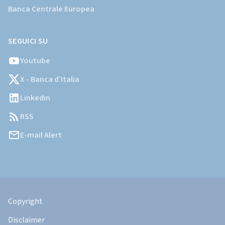
Banca Centrale Europea
SEGUICI SU
Youtube
X - Banca d’Italia
Linkedin
RSS
E-mail Alert
Informazioni
Legali
Copyright
Disclaimer