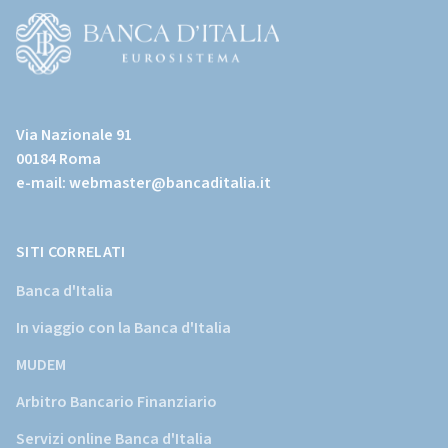
all'home
page)
(Vai
al
Via Nazionale 91
sito
00184 Roma
istituzionale
e-mail:
webmaster@bancaditalia.it
della
Banca
d'Italia)
SITI CORRELATI
Banca d'Italia
In viaggio con la Banca d'Italia
MUDEM
Arbitro Bancario Finanziario
Servizi online Banca d'Italia