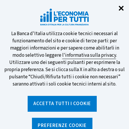
Chi
✕
Partecipa al sondaggio della BCE
sulle nuove banconote e vota la tua
preferita!
Informativa
La Banca d'Italia utilizza cookie tecnici necessari al
funzionamento del sito e cookie di terze parti: per
sui
maggiori informazioni e per sapere come abilitarli in
modo selettivo leggere
l'informativa sulla privacy
.
cookie
Utilizzare uno dei seguenti pulsanti per esprimere la
SCOPRI DI PIÙ
propria preferenza. Se si clicca sulla X in alto a destra o sul
pulsante “Chiudi/Rifiuta tutti i cookie non necessari”
saranno attivati i soli cookie tecnici interni al sito.
Torna
Apri
alla
menu
ACCETTA TUTTI I COOKIE
home
di
navig
page
Home
/
Percorsi formativi
/
Le donne contano
/
Il corso online
/
Strumenti di pagamento elettronici
PREFERENZE COOKIE