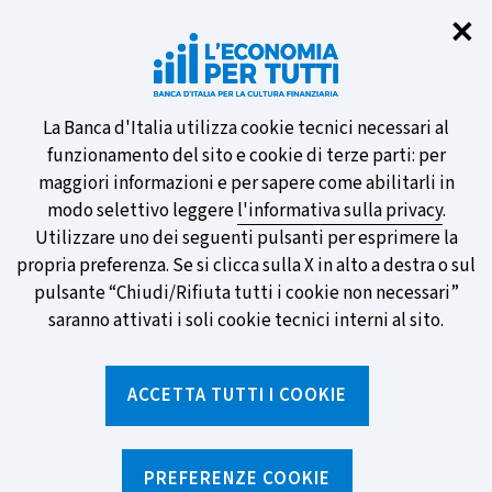
Chi
✕
Partecipa al sondaggio della BCE
sulle nuove banconote e vota la tua
preferita!
Informativa
La Banca d'Italia utilizza cookie tecnici necessari al
funzionamento del sito e cookie di terze parti: per
sui
maggiori informazioni e per sapere come abilitarli in
modo selettivo leggere
l'informativa sulla privacy
.
cookie
Utilizzare uno dei seguenti pulsanti per esprimere la
SCOPRI DI PIÙ
propria preferenza. Se si clicca sulla X in alto a destra o sul
pulsante “Chiudi/Rifiuta tutti i cookie non necessari”
saranno attivati i soli cookie tecnici interni al sito.
Torna
Apri
alla
menu
ACCETTA TUTTI I COOKIE
home
di
navig
page
Home
/
Percorsi formativi
/
Le donne contano
/
Il corso online
/
L'ABC degli investimenti
PREFERENZE COOKIE