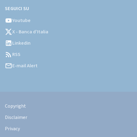
SEGUICI SU
Youtube
X - Banca d’Italia
Linkedin
RSS
E-mail Alert
Informazioni
Legali
Copyright
Disclaimer
Privacy