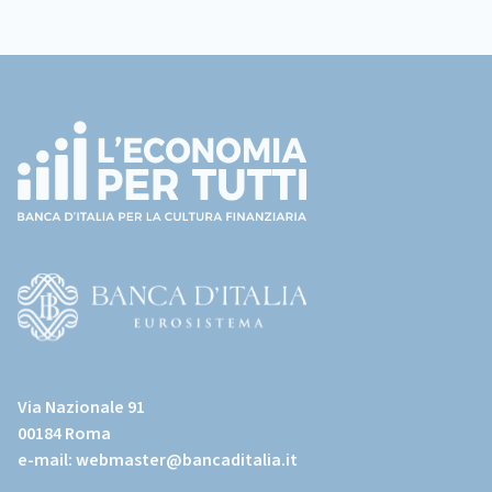
Footer
(torna
all'home
page)
(Vai
al
Via Nazionale 91
sito
00184 Roma
istituzionale
e-mail:
webmaster@bancaditalia.it
della