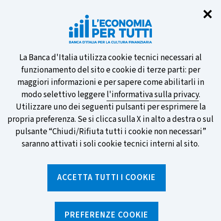
Chi
✕
Partecipa al sondaggio della BCE
sulle nuove banconote e vota la tua
preferita!
Informativa
La Banca d'Italia utilizza cookie tecnici necessari al
funzionamento del sito e cookie di terze parti: per
sui
maggiori informazioni e per sapere come abilitarli in
modo selettivo leggere
l'informativa sulla privacy
.
cookie
Utilizzare uno dei seguenti pulsanti per esprimere la
SCOPRI DI PIÙ
propria preferenza. Se si clicca sulla X in alto a destra o sul
pulsante “Chiudi/Rifiuta tutti i cookie non necessari”
saranno attivati i soli cookie tecnici interni al sito.
Torna
Apri
alla
menu
ACCETTA TUTTI I COOKIE
home
di
navig
page
Home
/
Percorsi formativi
/
Piccole imprese
/
Contatti
PREFERENZE COOKIE