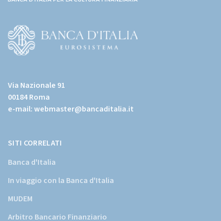
(torna
all'home
page)
(Vai
al
Via Nazionale 91
sito
00184 Roma
istituzionale
e-mail:
webmaster@bancaditalia.it
della
Banca
d'Italia)
SITI CORRELATI
Banca d'Italia
In viaggio con la Banca d'Italia
MUDEM
Arbitro Bancario Finanziario