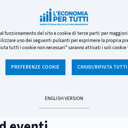
e nuove banconote e vota la tua
i al funzionamento del sito e cookie di terze parti: per maggior
tilizzare uno dei seguenti pulsanti per esprimere la propria prefe
ta tutti i cookie non necessari” saranno attivati i soli cookie t
PREFERENZE COOKIE
CHIUDI/RIFIUTA TUTT
e
Notizie e rubriche
Percorsi formativi
St
GO
ENGLISH VERSION
/
Collaborazioni ed eventi
TO
d eventi