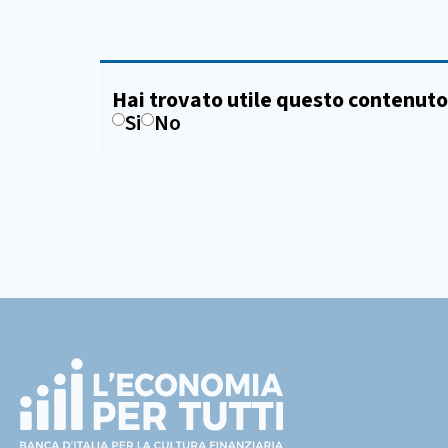
Hai trovato utile questo contenuto
Si
No
Footer