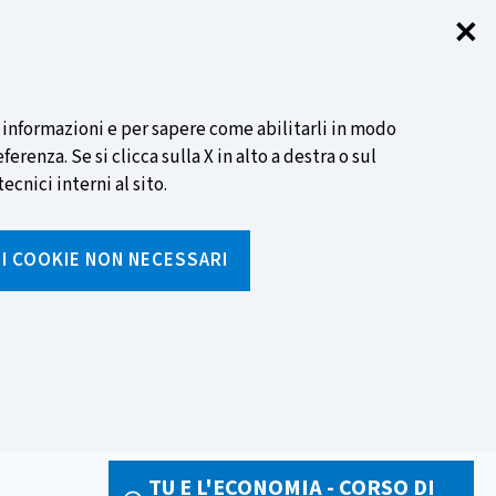
✕
Chi
SCOPRI DI PIÙ
i informazioni e per sapere come abilitarli in modo
renza. Se si clicca sulla X in alto a destra o sul
ecnici interni al sito.
Cerca
I I COOKIE NON NECESSARI
Inserisci
testo
da
rumenti
Media ed eventi
cercare
TU E L'ECONOMIA - CORSO DI