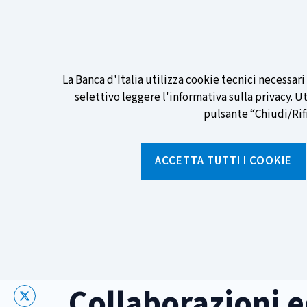
ITA
EN
Go
To
Partecipa al sondaggio della BCE sull
English
preferita!
Informativa
La Banca d'Italia utilizza cookie tecnici necessar
Version
selettivo leggere
l'informativa sulla privacy
. U
sui
pulsante “Chiudi/Rifiu
cookie
Torna
alla
ACCETTA TUTTI I COOKIE
home
page
Chi siamo
Aree tematich
Home
/
Percorsi formativi
/
Tu e l'economia - corso di base
Collaborazioni e
X