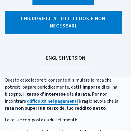
CATEGORIA:
CALCOLATORI
CHIUDI/RIFIUTA TUTTI I COOKIE NON
Calcolatore del prestito
NECESSARI
personale
Il
prestito personale
viene di solito concesso per soddisfare
generiche esigenze di liquidità. Il finanziatore versa la
GO
ENGLISH VERSION
somma al
consumatore
in un'unica soluzione e il
TO
consumatore la restituisce a rate.
Questo calcolatore ti consente di simulare la rata che
potresti pagare periodicamente, dati l'
importo
di cui hai
bisogno, il
tasso d'interesse
e la
durata
. Per non
incontrare
difficoltà nei pagamenti
è ragionevole che la
rata non superi un terzo
del tuo
reddito netto
.
La rata è composta da due elementi: