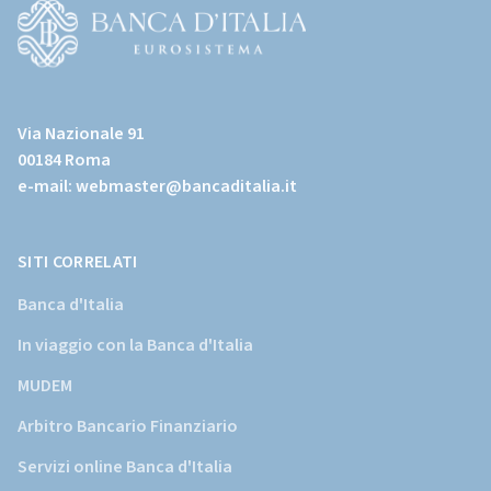
page)
(Vai
al
Via Nazionale 91
sito
00184 Roma
istituzionale
e-mail:
webmaster@bancaditalia.it
della
Banca
d'Italia)
SITI CORRELATI
Banca d'Italia
In viaggio con la Banca d'Italia
MUDEM
Arbitro Bancario Finanziario
Servizi online Banca d'Italia