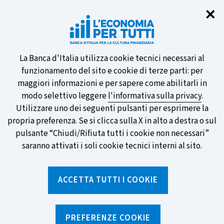
Chi
✕
Partecipa al sondaggio della BCE
sulle nuove banconote e vota la tua
preferita!
Informativa
La Banca d'Italia utilizza cookie tecnici necessari al
funzionamento del sito e cookie di terze parti: per
sui
maggiori informazioni e per sapere come abilitarli in
modo selettivo leggere
l'informativa sulla privacy
.
cookie
Utilizzare uno dei seguenti pulsanti per esprimere la
SCOPRI DI PIÙ
propria preferenza. Se si clicca sulla X in alto a destra o sul
pulsante “Chiudi/Rifiuta tutti i cookie non necessari”
saranno attivati i soli cookie tecnici interni al sito.
Torna
Apri
alla
menu
ACCETTA TUTTI I COOKIE
home
di
navig
page
Home
/
Strumenti
/
Calcolatori
/
Calcolatore del prestito personale
PREFERENZE COOKIE