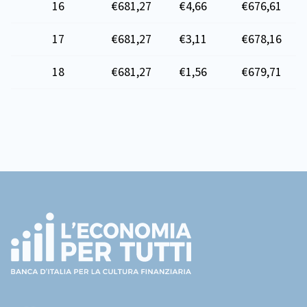
16
€681,27
€4,66
€676,61
17
€681,27
€3,11
€678,16
18
€681,27
€1,56
€679,71
Footer
(torna
all'home