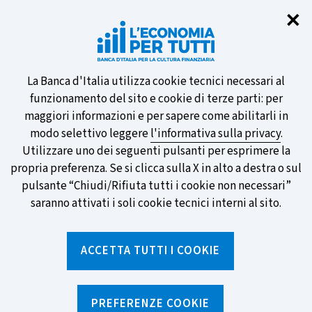
Chi
✕
Partecipa al sondaggio della BCE
sulle nuove banconote e vota la tua
preferita!
Informativa
La Banca d'Italia utilizza cookie tecnici necessari al
funzionamento del sito e cookie di terze parti: per
sui
maggiori informazioni e per sapere come abilitarli in
modo selettivo leggere
l'informativa sulla privacy
.
cookie
Utilizzare uno dei seguenti pulsanti per esprimere la
SCOPRI DI PIÙ
propria preferenza. Se si clicca sulla X in alto a destra o sul
pulsante “Chiudi/Rifiuta tutti i cookie non necessari”
saranno attivati i soli cookie tecnici interni al sito.
Torna
Apri
alla
menu
ACCETTA TUTTI I COOKIE
home
di
navig
page
Home
/
Strumenti
/
Calcolatori
/
Calcolatore dell'interesse
PREFERENZE COOKIE