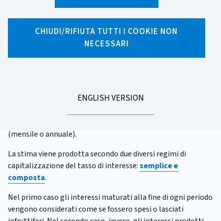
CATEGORIA:
CALCOLATORI
CHIUDI/RIFIUTA TUTTI I COOKIE NON
Calcolatore dell'interesse
NECESSARI
Questo calcolatore consente di stimare la crescita negli
anni
di un
deposito
o di un altro
investimento
iniziale
, più
eventuali versamenti aggiuntivi periodici, date le ipotesi su:
GO
ENGLISH VERSION
tasso di interesse
(annuale) o
rendimento
atteso,
TO
periodicità dei versamenti aggiuntivi
(mensili o
annuali) e
periodicità del calcolo degli interessi
(mensile o annuale).
La stima viene prodotta secondo due diversi regimi di
capitalizzazione del tasso di interesse:
semplice e
composta
.
Nel primo caso gli interessi maturati alla fine di ogni periodo
vengono considerati come se fossero spesi o lasciati
infruttiferi. Nel secondo caso, invece, gli interessi prodotti