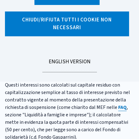
CATEGORIA:
CALCOLATORI
CHIUDI/RIFIUTA TUTTI I COOKIE NON
Calcolatore per la sospensione
NECESSARI
della rata del mutuo
Ipotizziamo che la sospensione sia calcolata sull'intera
rata
del
mutuo
(quota capitale e quota interessi) e si
GO
ENGLISH VERSION
quantificano gli interessi compensativi dovuti
TO
all'
intermediario
per il periodo di sospensione.
Questi interessi sono calcolati sul capitale residuo con
capitalizzazione semplice al tasso di interesse previsto nel
contratto vigente al momento della presentazione della
richiesta di sospensione (come chiarito dal MEF nelle
FAQ
,
sezione "Liquidità a famiglie e imprese"); il calcolatore
mette in evidenza la quota parte di interessi compensativi
(50 per cento), che per legge sono a carico del Fondo di
solidarietà (c.d. Fondo Gasparrini).