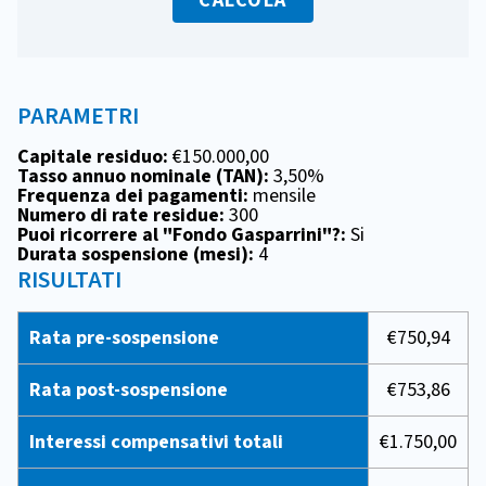
CALCOLA
PARAMETRI
Capitale residuo:
€150.000,00
Tasso annuo nominale (TAN):
3,50%
Frequenza dei pagamenti:
mensile
Numero di rate residue:
300
Puoi ricorrere al "Fondo Gasparrini"?:
Si
Durata sospensione (mesi):
4
RISULTATI
Rata pre-sospensione
€750,94
Rata post-sospensione
€753,86
Interessi compensativi totali
€1.750,00