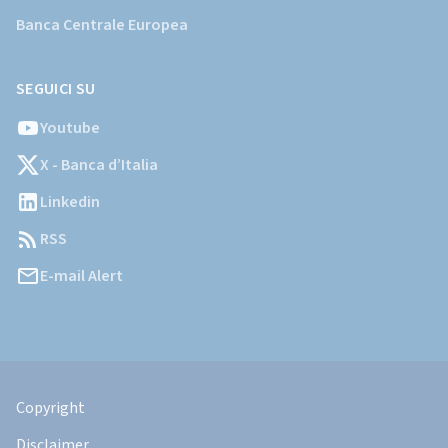
Banca Centrale Europea
SEGUICI SU
Youtube
X - Banca d’Italia
Linkedin
RSS
E-mail Alert
Informazioni
Legali
Copyright
Disclaimer