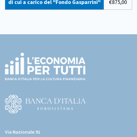
di cui a carico del "Fondo Gasparrini"
€875,00
Footer
(torna
all'home
page)
(Vai
al
Via Nazionale 91
sito