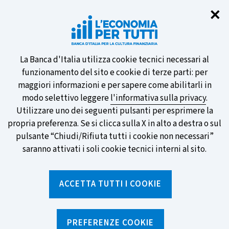
Chi
✕
Partecipa al sondaggio della BCE
sulle nuove banconote e vota la tua
preferita!
Informativa
La Banca d'Italia utilizza cookie tecnici necessari al
funzionamento del sito e cookie di terze parti: per
sui
maggiori informazioni e per sapere come abilitarli in
modo selettivo leggere
l'informativa sulla privacy
.
cookie
Utilizzare uno dei seguenti pulsanti per esprimere la
SCOPRI DI PIÙ
propria preferenza. Se si clicca sulla X in alto a destra o sul
pulsante “Chiudi/Rifiuta tutti i cookie non necessari”
saranno attivati i soli cookie tecnici interni al sito.
Torna
Apri
alla
menu
ACCETTA TUTTI I COOKIE
home
di
navig
page
Home
/
Strumenti
/
Calcolatori
/
Calcolatore per la sospensione della rata del mutuo
PREFERENZE COOKIE