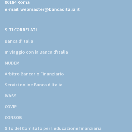
00184 Roma
istituzionale
e-mail:
webmaster@bancaditalia.it
della
Banca
d'Italia)
SITI CORRELATI
Banca d'Italia
In viaggio con la Banca d'Italia
MUDEM
Arbitro Bancario Finanziario
Servizi online Banca d'Italia
IVASS
COVIP
CONSOB
Sito del Comitato per l'educazione finanziaria