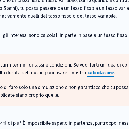
ione di tasso fisso e tasso variabile, come quando il contra
 5 anni), tu possa passare da un tasso fisso a un tasso varia
ativamente quelli del tasso fisso o del tasso variabile.
o
: gli interessi sono calcolati in parte in base a un tasso fisso 
i in termini di tassi e condizioni. Se vuoi farti un'idea di c
della durata del mutuo puoi usare il nostro
calcolatore
.
te di fare solo una simulazione e non garantisce che tu poss
licate siano proprio quelle.
errà di più? È impossibile saperlo in partenza, purtroppo: ne