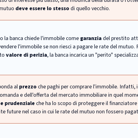
so di interesse più basso, una modifica della durata o l'ott
o mutuo
deve essere lo stesso
di quello vecchio.
to la banca chiede l'immobile come
garanzia
del prestito at
di vendere l'immobile se non riesci a pagare le rate del mutuo. 
tto
valore di perizia
, la banca incarica un "perito" specializz
ponda al
prezzo
che paghi per comprare l'immobile. Infatti, i
 domanda e dell'offerta del mercato immobiliare in quel mo
e prudenziale
che ha lo scopo di proteggere il finanziatore
dite future nel caso in cui le rate del mutuo non fossero pagat