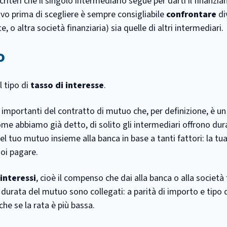
riteri che il singolo intermediario segue per darti il finanzi
ivo prima di scegliere è sempre consigliabile
confrontare
di
, o altra società finanziaria) sia quelle di altri intermediari.
o
l tipo di
tasso di interesse
.
 importanti del contratto di mutuo che, per definizione, è un
ome abbiamo già detto, di solito gli intermediari offrono dur
 del tuo mutuo insieme alla banca in base a tanti fattori: la tua
uoi pagare.
interessi
, cioè il compenso che dai alla banca o alla società 
la durata del mutuo sono collegati: a parità di importo e tipo 
he se la rata è più bassa.