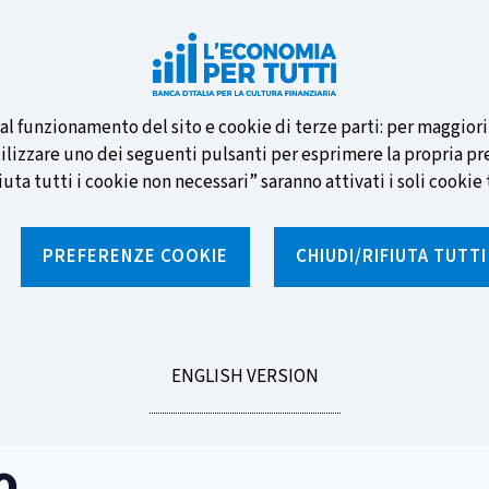
e nuove banconote e vota la tua
i al funzionamento del sito e cookie di terze parti: per maggior
tilizzare uno dei seguenti pulsanti per esprimere la propria prefe
ta tutti i cookie non necessari” saranno attivati i soli cookie t
PREFERENZE COOKIE
CHIUDI/RIFIUTA TUTT
e
Notizie e rubriche
Percorsi formativi
St
GO
ENGLISH VERSION
TO
o