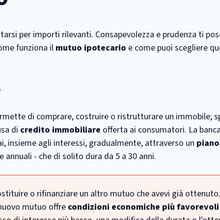
tarsi per importi rilevanti. Consapevolezza e prudenza ti po
ome funziona il
mutuo ipotecario
e come puoi scegliere que
o
ermette di comprare, costruire o ristrutturare un immobile; s
fusa di
credito immobiliare
offerta ai consumatori. La banc
rai, insieme agli interessi, gradualmente, attraverso un
piano
e annuali - che di solito dura da 5 a 30 anni.
ituire o rifinanziare un altro mutuo che avevi già ottenuto.
l nuovo mutuo offre
condizioni economiche più favorevoli