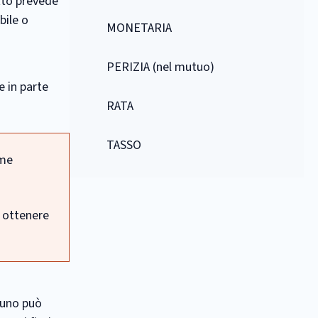
tto prevede
bile o
MONETARIA
PERIZIA (nel mutuo)
e in parte
RATA
TASSO
ome
a ottenere
ssuno può