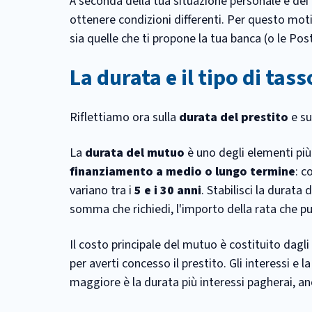
A seconda della tua situazione personale e dei c
ottenere condizioni differenti. Per questo mot
sia quelle che ti propone la tua banca (o le Poste
La durata e il tipo di tass
Riflettiamo ora sulla
durata del prestito
e su
La
durata del mutuo
è uno degli elementi più
finanziamento a medio o lungo termine
: c
variano tra i
5 e i 30 anni
. Stabilisci la durata
somma che richiedi, l'importo della rata che p
Il costo principale del mutuo è costituito dagli
per averti concesso il prestito. Gli interessi e 
maggiore è la durata più interessi pagherai, anc