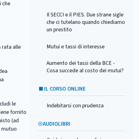
i che
Il SECCI e il PIES. Due strane sigle
che ci tutelano quando chiediamo
un prestito
Mutui e tassi di interesse
 rata alle
Aumento dei tassi della BCE -
Cosa succede al costo dei mutui?
idea
na
IL CORSO ONLINE
cludi le
Indebitarsi con prudenza
viene fornito
uisto (ad
AUDIOLIBRI
di mutuo