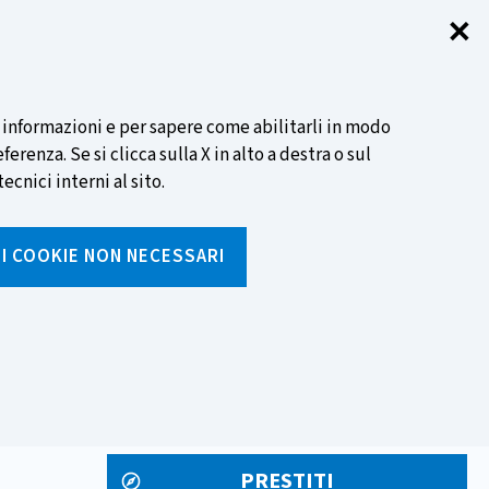
✕
Chi
SCOPRI DI PIÙ
i informazioni e per sapere come abilitarli in modo
renza. Se si clicca sulla X in alto a destra o sul
ecnici interni al sito.
Cerca
I I COOKIE NON NECESSARI
Inserisci
testo
da
rumenti
Media ed eventi
cercare
PRESTITI