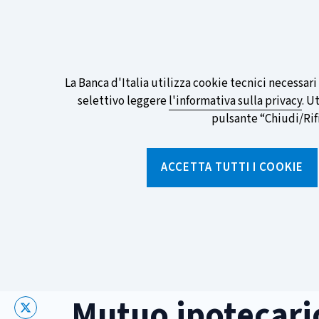
ITA
EN
Go
To
Partecipa al sondaggio della BCE sull
English
preferita!
Informativa
La Banca d'Italia utilizza cookie tecnici necessar
Version
selettivo leggere
l'informativa sulla privacy
. U
sui
pulsante “Chiudi/Rifiu
cookie
Torna
alla
ACCETTA TUTTI I COOKIE
home
page
Chi siamo
Aree tematich
Home
/
Aree tematiche
/
Prestiti
/
Mutuo ipotecario
Mutuo ipotecari
X