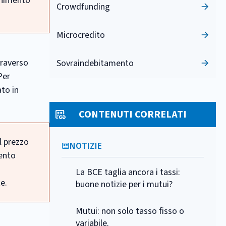
enimento
Crowdfunding
Microcredito
traverso
Sovraindebitamento
Per
ato in
CONTENUTI CORRELATI
l prezzo
NOTIZIE
mento
La BCE taglia ancora i tassi:
e.
buone notizie per i mutui?
Mutui: non solo tasso fisso o
variabile.