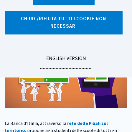
X
Facebook
Linkedin
WhatsApp
Email
CHIUDI/RIFIUTA TUTTI I COOKIE NON
Laboratori didattici
NECESSARI
GO
ENGLISH VERSION
TO
La Banca d'Italia, attraverso la
rete delle Filiali sul
territorio
, propone agli studenti delle scuole di tutti gli