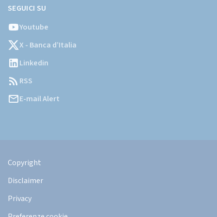
SEGUICI SU
Youtube
X - Banca d’Italia
Linkedin
RSS
E-mail Alert
Informazioni
Legali
Copyright
Disclaimer
Privacy
Preferenze cookie