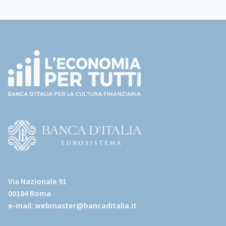
Footer
(torna
all'home
page)
(Vai
al
Via Nazionale 91
sito
00184 Roma
istituzionale
e-mail:
webmaster@bancaditalia.it
della
Banca