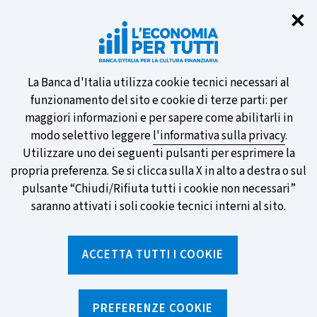
Chi
✕
Partecipa al sondaggio della BCE
sulle nuove banconote e vota la tua
preferita!
Informativa
La Banca d'Italia utilizza cookie tecnici necessari al
funzionamento del sito e cookie di terze parti: per
sui
maggiori informazioni e per sapere come abilitarli in
modo selettivo leggere
l'informativa sulla privacy
.
cookie
Utilizzare uno dei seguenti pulsanti per esprimere la
SCOPRI DI PIÙ
propria preferenza. Se si clicca sulla X in alto a destra o sul
pulsante “Chiudi/Rifiuta tutti i cookie non necessari”
saranno attivati i soli cookie tecnici interni al sito.
Torna
Apri
alla
menu
ACCETTA TUTTI I COOKIE
home
di
navig
page
Home
/
Percorsi formativi
/
Scuola
/
Risorse didattiche
/
Laboratori didattici
PREFERENZE COOKIE