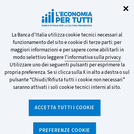
Chi
✕
Partecipa al sondaggio della BCE
sulle nuove banconote e vota la tua
preferita!
Informativa
La Banca d'Italia utilizza cookie tecnici necessari al
funzionamento del sito e cookie di terze parti: per
sui
maggiori informazioni e per sapere come abilitarli in
modo selettivo leggere
l'informativa sulla privacy
.
cookie
Utilizzare uno dei seguenti pulsanti per esprimere la
SCOPRI DI PIÙ
propria preferenza. Se si clicca sulla X in alto a destra o sul
pulsante “Chiudi/Rifiuta tutti i cookie non necessari”
saranno attivati i soli cookie tecnici interni al sito.
Torna
Apri
alla
menu
ACCETTA TUTTI I COOKIE
home
di
navig
page
Home
/
Media ed eventi
/
Eventi
/
Global Money Week
PREFERENZE COOKIE