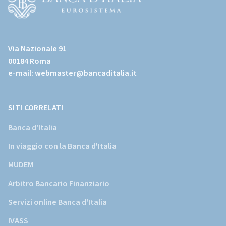
(Vai
al
Via Nazionale 91
sito
00184 Roma
istituzionale
e-mail:
webmaster@bancaditalia.it
della
Banca
d'Italia)
SITI CORRELATI
Banca d'Italia
In viaggio con la Banca d'Italia
MUDEM
Arbitro Bancario Finanziario
Servizi online Banca d'Italia
IVASS