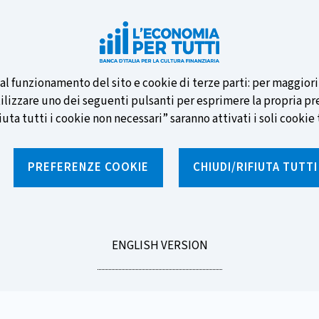
e nuove banconote e vota la tua
i al funzionamento del sito e cookie di terze parti: per maggior
tilizzare uno dei seguenti pulsanti per esprimere la propria prefe
ta tutti i cookie non necessari” saranno attivati i soli cookie t
PREFERENZE COOKIE
CHIUDI/RIFIUTA TUTT
e
Notizie e rubriche
Percorsi formativi
St
GO
ENGLISH VERSION
TO