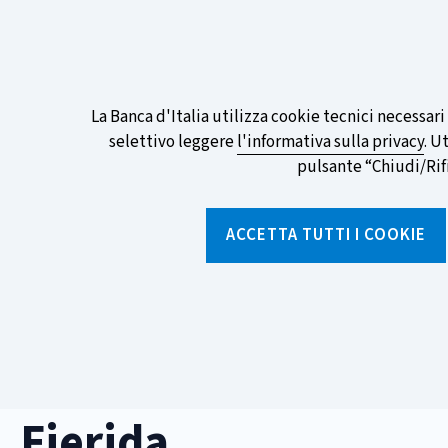
ITA
EN
Go
To
Partecipa al sondaggio della BCE sull
English
preferita!
Informativa
La Banca d'Italia utilizza cookie tecnici necessar
Version
selettivo leggere
l'informativa sulla privacy
. U
sui
pulsante “Chiudi/Rifiu
cookie
Torna
alla
ACCETTA TUTTI I COOKIE
home
page
Chi siamo
Aree tematich
Home
/
Media ed eventi
/
Eventi
/
Fierida
Fierida