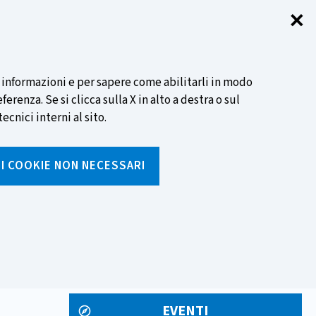
✕
Chi
SCOPRI DI PIÙ
i informazioni e per sapere come abilitarli in modo
renza. Se si clicca sulla X in alto a destra o sul
ecnici interni al sito.
Cerca
I I COOKIE NON NECESSARI
Inserisci
testo
da
rumenti
Media ed eventi
cercare
EVENTI