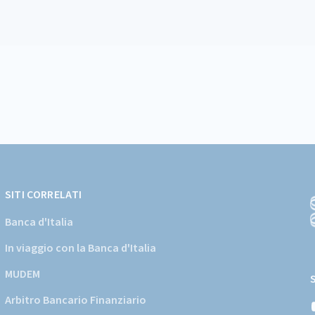
SITI CORRELATI
Banca d'Italia
In viaggio con la Banca d'Italia
(
a
MUDEM
s
Arbitro Bancario Finanziario
i