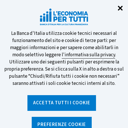
Chi
✕
Partecipa al sondaggio della BCE
sulle nuove banconote e vota la tua
preferita!
Informativa
La Banca d'Italia utilizza cookie tecnici necessari al
funzionamento del sito e cookie di terze parti: per
sui
maggiori informazioni e per sapere come abilitarli in
modo selettivo leggere
l'informativa sulla privacy
.
cookie
Utilizzare uno dei seguenti pulsanti per esprimere la
SCOPRI DI PIÙ
propria preferenza. Se si clicca sulla X in alto a destra o sul
pulsante “Chiudi/Rifiuta tutti i cookie non necessari”
saranno attivati i soli cookie tecnici interni al sito.
Torna
Apri
alla
menu
ACCETTA TUTTI I COOKIE
home
di
navig
page
Home
/
Strumenti
/
Glossario
PREFERENZE COOKIE