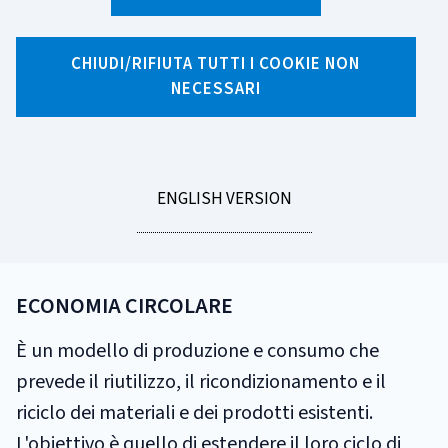
Glossario
CHIUDI/RIFIUTA TUTTI I COOKIE NON
A
B
C
D
E
F
G
H
I
J
NECESSARI
K
L
M
N
O
P
Q
R
S
T
U
V
W
X
Y
Z
GO
ENGLISH VERSION
E
TO
ECONOMIA CIRCOLARE
È un modello di produzione e consumo che
prevede il riutilizzo, il ricondizionamento e il
riciclo dei materiali e dei prodotti esistenti.
L'obiettivo è quello di estendere il loro ciclo di