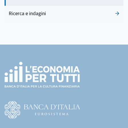
Ricerca e indagini
Footer
(torna
all'home
page)
(Vai