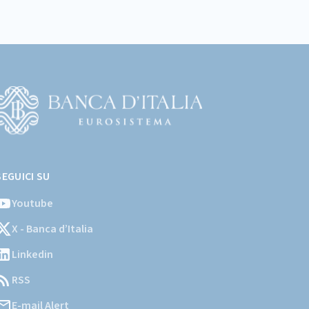
Vai
l
SEGUICI SU
ito
stituzionale
Youtube
ella
X - Banca d’Italia
Banca
'Italia)
Linkedin
RSS
E-mail Alert