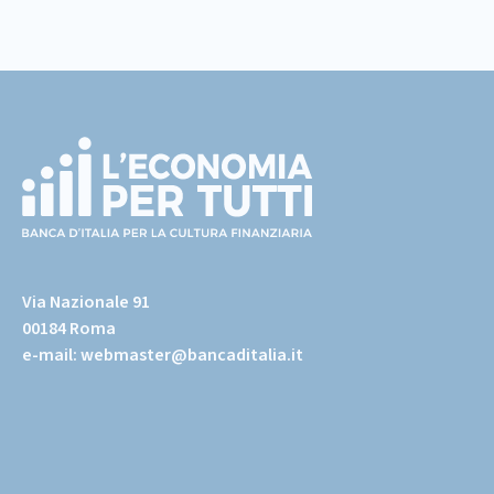
Footer
(torna
all'home
Via Nazionale 91
page)
00184 Roma
e-mail:
webmaster@bancaditalia.it