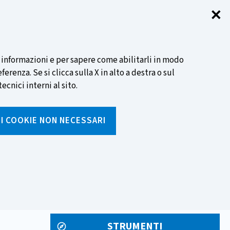
✕
Chi
SCOPRI DI PIÙ
i informazioni e per sapere come abilitarli in modo
renza. Se si clicca sulla X in alto a destra o sul
ecnici interni al sito.
Cerca
I I COOKIE NON NECESSARI
Inserisci
testo
da
rumenti
Media ed eventi
cercare
STRUMENTI