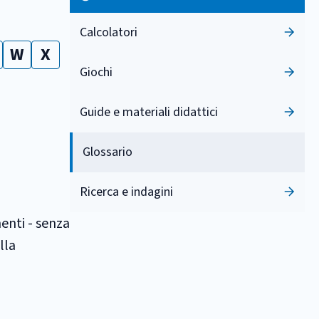
Calcolatori
W
X
Giochi
Guide e materiali didattici
Glossario
Ricerca e indagini
enti - senza
lla