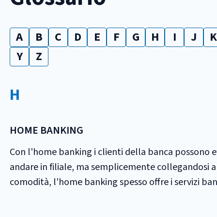
A
B
C
D
E
F
G
H
I
J
K
Y
Z
H
HOME BANKING
Con l'home banking i clienti della banca possono e
andare in filiale, ma semplicemente collegandosi a in
comodità, l'home banking spesso offre i servizi banca