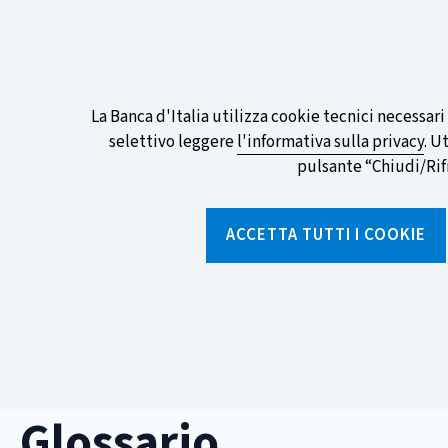
ITA
EN
Go
To
Partecipa al sondaggio della BCE sull
English
preferita!
Informativa
La Banca d'Italia utilizza cookie tecnici necessar
Version
selettivo leggere
l'informativa sulla privacy
. U
sui
pulsante “Chiudi/Rifiu
cookie
Torna
alla
ACCETTA TUTTI I COOKIE
home
page
Chi siamo
Aree tematich
Home
/
Strumenti
/
Glossario
Glossario