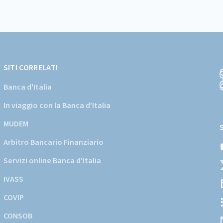
SITI CORRELATI
Banca d'Italia
In viaggio con la Banca d'Italia
(
a
MUDEM
s
Arbitro Bancario Finanziario
i
d
Servizi online Banca d'Italia
d
IVASS
COVIP
CONSOB