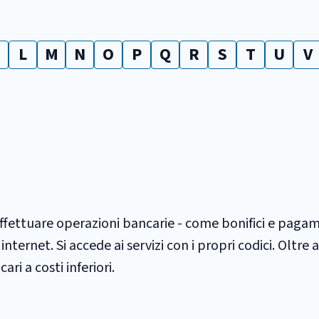
L
M
N
O
P
Q
R
S
T
U
V
ffettuare operazioni bancarie - come bonifici e pagam
ternet. Si accede ai servizi con i propri codici. Oltre a
ri a costi inferiori.