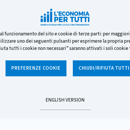
e nuove banconote e vota la tua
i al funzionamento del sito e cookie di terze parti: per maggior
tilizzare uno dei seguenti pulsanti per esprimere la propria prefe
ta tutti i cookie non necessari” saranno attivati i soli cookie t
PREFERENZE COOKIE
CHIUDI/RIFIUTA TUTT
e
Notizie e rubriche
Percorsi formativi
St
GO
ENGLISH VERSION
TO