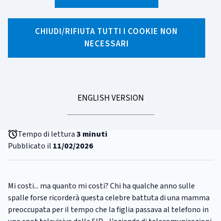
CHIUDI/RIFIUTA TUTTI I COOKIE NON
X
Facebook
Linkedin
WhatsApp
Email
NECESSARI
CATEGORIA:
CONTO CORRENTE
Come usi il tuo conto?
L'indagine della Banca d'Italia
GO
ENGLISH VERSION
sui conti correnti
TO
Tempo di lettura
3 minuti
Pubblicato il
11/02/2026
Mi costi... ma quanto mi costi? Chi ha qualche anno sulle
spalle forse ricorderà questa celebre battuta di una mamma
preoccupata per il tempo che la figlia passava al telefono in