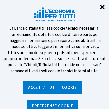
Chi
✕
Partecipa al sondaggio della BCE
sulle nuove banconote e vota la tua
preferita!
Informativa
La Banca d'Italia utilizza cookie tecnici necessari al
funzionamento del sito e cookie di terze parti: per
sui
maggiori informazioni e per sapere come abilitarli in
modo selettivo leggere
l'informativa sulla privacy
.
cookie
Utilizzare uno dei seguenti pulsanti per esprimere la
SCOPRI DI PIÙ
propria preferenza. Se si clicca sulla X in alto a destra o sul
pulsante “Chiudi/Rifiuta tutti i cookie non necessari”
saranno attivati i soli cookie tecnici interni al sito.
Torna
Apri
alla
menu
ACCETTA TUTTI I COOKIE
home
di
navig
page
Home
/
Notizie e rubriche
/
Notizie
/
Come usi il tuo conto? L'indagine della Banca d'Italia sui conti
PREFERENZE COOKIE
correnti