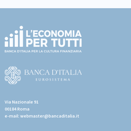
Footer
(torna
all'home
page)
(Vai
al
Via Nazionale 91
sito
00184 Roma
istituzionale
e-mail:
webmaster@bancaditalia.it
della
Banca