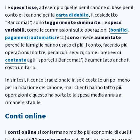
Le
spese fisse
, ad esempio quelle per il canone di base per il
conto e il canone per la
carta di debito
, il cosiddetto
"Bancomat", sono
leggermente diminuite
. Le
spese
variabili
, come le commissioni sulle operazioni (
bonifici
,
pagamenti automatici
ecc.)
sono
invece
aumentate
perché le famiglie hanno usato di più il conto, facendo più
operazioni. Inoltre, per alcuni servizi, come i prelievi di
contante
agli "sportelli Bancomat", è aumentato anche il
costo unitario.
In sintesi, il conto tradizionale in sé è costato un po' meno
per la riduzione del canone, ma i clienti hanno fatto più
operazioni e questo ha portato la spesa media annua a
rimanere stabile.
Conti online
I
conti online
si confermano molto più economici di quelli
tradizionali:
31 euro
in media
nel 2024. Le spese fisse sono