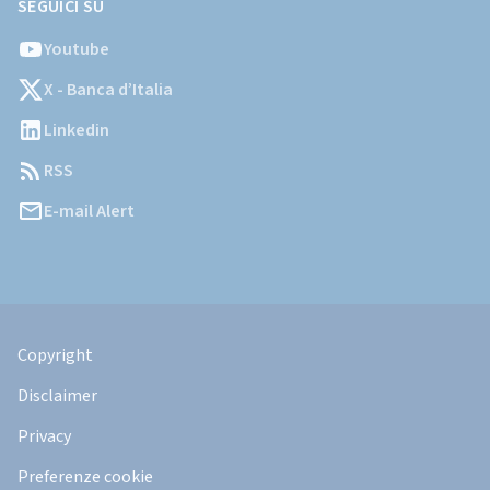
SEGUICI SU
Youtube
X - Banca d’Italia
Linkedin
RSS
E-mail Alert
Informazioni
Legali
Copyright
Disclaimer
Privacy
Preferenze cookie