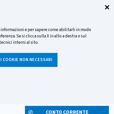
✕
Chi
SCOPRI DI PIÙ
i informazioni e per sapere come abilitarli in modo
renza. Se si clicca sulla X in alto a destra o sul
ecnici interni al sito.
Cerca
I I COOKIE NON NECESSARI
Inserisci
testo
da
rumenti
Media ed eventi
cercare
CONTO CORRENTE