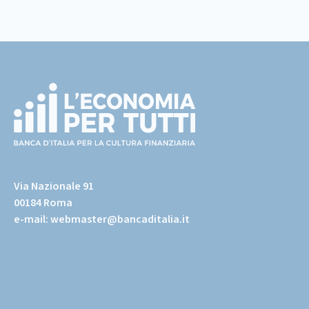
Footer
(torna
all'home
Via Nazionale 91
page)
00184 Roma
e-mail:
webmaster@bancaditalia.it