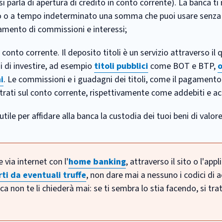
 parla di apertura di credito in conto corrente). La banca ti
o o a tempo indeterminato una somma che puoi usare senza v
gamento di commissioni e interessi;
 conto corrente. Il deposito titoli è un servizio attraverso il 
di di investire, ad esempio
titoli pubblici
come BOT e BTP,
o
i
. Le commissioni e i guadagni dei titoli, come il pagamento
ati sul conto corrente, rispettivamente come addebiti e acc
 utile per affidare alla banca la custodia dei tuoi beni di valore
 via internet con l'
home banking
, attraverso il sito o l'app
ti da eventuali truffe
, non dare mai a nessuno i codici di 
a non te li chiederà mai: se ti sembra lo stia facendo, si tra