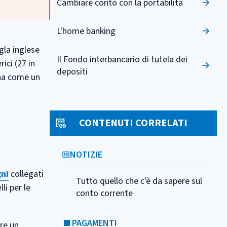
Cambiare conto con la portabilità
L'home banking
igla inglese
Il Fondo interbancario di tutela dei
ici (27 in
depositi
iona come un
CONTENUTI CORRELATI
NOTIZIE
ni
collegati
Tutto quello che c'è da sapere sul
li per le
conto corrente
PAGAMENTI
ere un