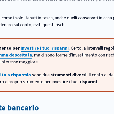
: come i soldi tenuti in tasca, anche quelli conservati in cas
enaro sul conto, eviti questi rischi.
mento per
investire i tuoi risparm
i
. Certo, a intervalli rego
omma depositata
, ma ci sono forme d'investimento con risch
n interesse maggiore.
ito a risparmio
sono due
strumenti diversi
. Il conto di d
ro e proprio strumento per investire i tuoi
risparmi
.
nte bancario