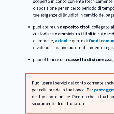
scoperto in conto corrente (tecnicamente si
disposizione per un certo periodo di temp
tue esigenze di liquidità in cambio del pa
puoi aprire un
deposito titoli
collegato al
custodisce e amministra i titoli in cui deci
di imprese,
azioni
e quote di
fondi comun
dividendi, saranno automaticamente registr
puoi ottenere una
cassetta di sicurezza
,
Puoi usare i servizi del conto corrente anche
per cellulare della tua banca. Per
protegger
del tuo conto online. Ricorda che la tua banc
sicuramente di un truffatore!