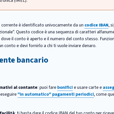
tronica (IMEL).
corrente è identificato univocamente da un
codice IBAN
, s
ionale". Questo codice è una sequenza di caratteri alfanumer
liale dove il conto è aperto e il numero del conto stesso. Funz
n conto e devi fornirlo a chi ti vuole inviare denaro.
rente bancario
nativi al contante
: puoi fare
bonifici
e usare carte e
asseg
i eseguire
"in automatico" pagamenti periodici
, come quel
facilità
: ti basta dare il codice IBAN del tuo conto per ricev