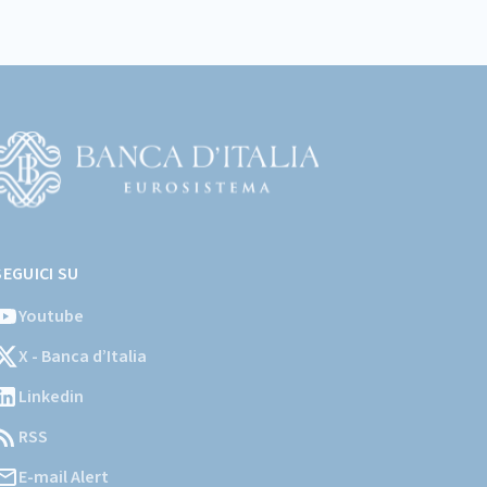
Vai
l
SEGUICI SU
ito
stituzionale
Youtube
ella
X - Banca d’Italia
Banca
'Italia)
Linkedin
RSS
E-mail Alert