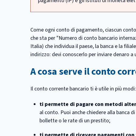
pagamento (IP) e gli istituti di moneta elet
Come ogni conto di pagamento, ciascun conto 
che sta per "Numero di conto bancario internaz
Italia) che individua il paese, la banca e la fi
indirizzo: devi conoscerlo per inviare denaro a u
A cosa serve il conto cor
Il conto corrente bancario ti è utile in più modi:
ti permette di pagare con metodi alter
al conto. Puoi anche chiedere alla banca d
bollette o le rate di un prestito;
ti permette di ricevere pagamenti con 