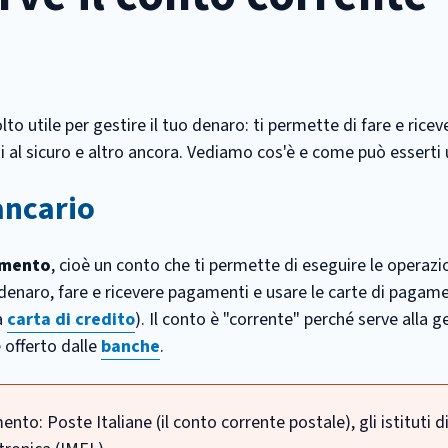
o utile per gestire il tuo denaro: ti permette di fare e ricev
i al sicuro e altro ancora. Vediamo cos'è e come può esserti u
ancario
amento
, cioè un conto che ti permette di eseguire le operazio
enaro, fare e ricevere pagamenti e usare le carte di pagam
a
carta di credito
). Il conto è "corrente" perché serve alla 
 offerto dalle
banche
.
nto: Poste Italiane (il conto corrente postale), gli istituti d