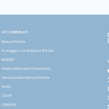
SITI CORRELATI
Banca d'Italia
In viaggio con la Banca d'Italia
(
a
MUDEM
s
Arbitro Bancario Finanziario
i
d
Servizi online Banca d'Italia
d
IVASS
COVIP
CONSOB