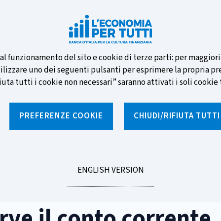
e nuove banconote e vota la tua
i al funzionamento del sito e cookie di terze parti: per maggior
tilizzare uno dei seguenti pulsanti per esprimere la propria prefe
ta tutti i cookie non necessari” saranno attivati i soli cookie t
PREFERENZE COOKIE
CHIUDI/RIFIUTA TUTT
e
Notizie e rubriche
Percorsi formativi
St
GO
ENGLISH VERSION
erve il conto corrente bancario
TO
rve il conto corrente