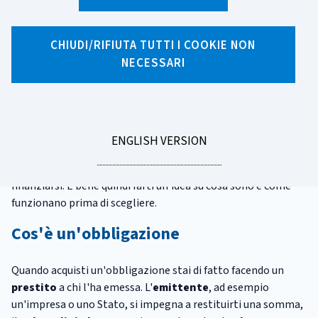
X
Facebook
Linkedin
WhatsApp
Email
CHIUDI/RIFIUTA TUTTI I COOKIE NON
Obbligazioni
NECESSARI
Le obbligazioni sono
prodotti finanziari "tradizionali"
in cui investire, come le
azioni
, ma normalmente sono meno
rischiose rispetto a queste ultime. Il livello di
rendimento e
GO
ENGLISH VERSION
rischio
delle obbligazioni cambia in base al tipo, alla durata
TO
e al soggetto che le ha emesse, cioè che le ha create per
finanziarsi. È bene quindi farti un'idea su cosa sono e come
funzionano prima di scegliere.
Cos'è un'obbligazione
Quando acquisti un'obbligazione stai di fatto facendo un
prestito
a chi l'ha emessa. L'
emittente
, ad esempio
un'impresa o uno Stato, si impegna a restituirti una somma,