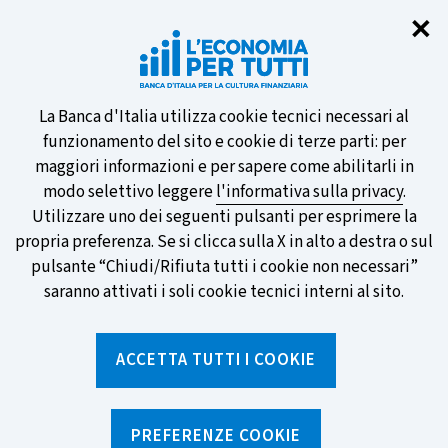
Chi
✕
Partecipa al sondaggio della BCE
sulle nuove banconote e vota la tua
preferita!
Informativa
La Banca d'Italia utilizza cookie tecnici necessari al
funzionamento del sito e cookie di terze parti: per
sui
maggiori informazioni e per sapere come abilitarli in
modo selettivo leggere
l'informativa sulla privacy
.
cookie
Utilizzare uno dei seguenti pulsanti per esprimere la
SCOPRI DI PIÙ
propria preferenza. Se si clicca sulla X in alto a destra o sul
pulsante “Chiudi/Rifiuta tutti i cookie non necessari”
saranno attivati i soli cookie tecnici interni al sito.
Torna
Apri
alla
menu
ACCETTA TUTTI I COOKIE
home
di
navig
page
Home
/
Aree tematiche
/
Risparmio e investimenti
/
Obbligazioni
PREFERENZE COOKIE