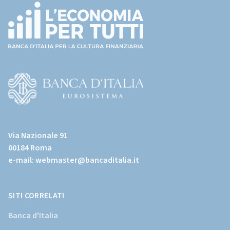
(torna
all'home
page)
(Vai
al
Via Nazionale 91
sito
00184 Roma
istituzionale
e-mail:
webmaster@bancaditalia.it
della
Banca
d'Italia)
SITI CORRELATI
Banca d'Italia