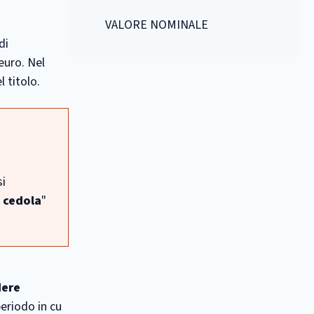
VALORE NOMINALE
di
euro. Nel
 titolo.
si
a cedola
"
ere
eriodo in cu