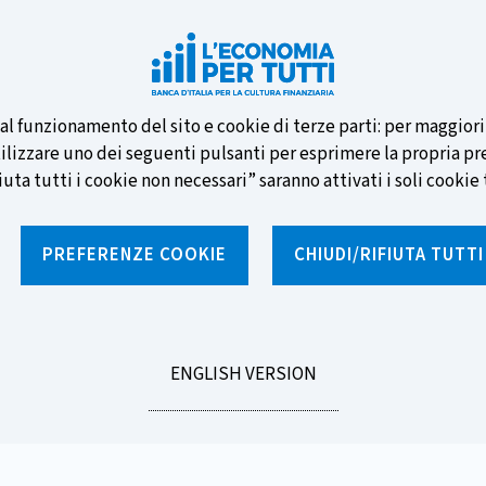
e nuove banconote e vota la tua
i al funzionamento del sito e cookie di terze parti: per maggior
tilizzare uno dei seguenti pulsanti per esprimere la propria prefe
ta tutti i cookie non necessari” saranno attivati i soli cookie t
PREFERENZE COOKIE
CHIUDI/RIFIUTA TUTT
e
Notizie e rubriche
Percorsi formativi
St
GO
ENGLISH VERSION
azioni
TO