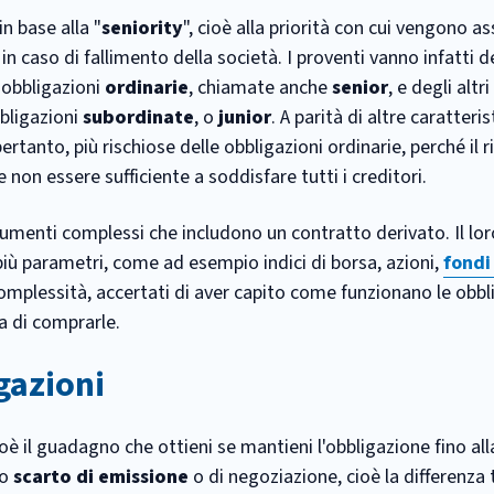
n base alla "
seniority
", cioè alla priorità con cui vengono as
 in caso di fallimento della società. I proventi vanno infatti de
e obbligazioni
ordinarie
, chiamate anche
senior
, e degli altri
bbligazioni
subordinate
, o
junior
. A parità di altre caratteris
rtanto, più rischiose delle obbligazioni ordinarie, perché il r
e non essere sufficiente a soddisfare tutti i creditori.
rumenti complessi che includono un contratto derivato. Il lor
ù parametri, come ad esempio indici di borsa, azioni,
fondi
omplessità, accertati di aver capito come funzionano le obbl
a di comprarle.
gazioni
oè il guadagno che ottieni se mantieni l'obbligazione fino al
lo
scarto di emissione
o di negoziazione, cioè la differenza t