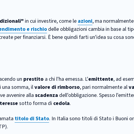
dizionali"
in cui investire, come le
azioni
, ma normalment
endimento e rischio
delle obbligazioni cambia in base al tip
create per finanziarsi. È bene quindi farti un'idea su cosa s
 facendo un
prestito
a chi l'ha emessa. L'
emittente
, ad ese
ti una somma, il
valore di rimborso
, pari normalmente al
va
ve avvenire alla
scadenza
dell'obbligazione. Spesso l'emitte
nteresse
sotto forma di
cedola
.
hiamata
titolo di Stato
. In Italia sono titoli di Stato i Buoni o
TP).