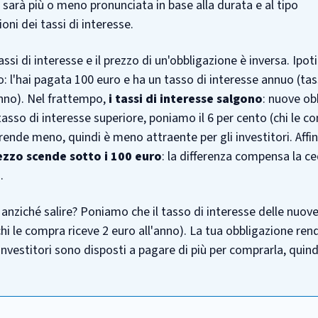
na sarà più o meno pronunciata in base alla durata e al tipo
oni dei tassi di interesse.
assi di interesse e il prezzo di un'obbligazione è inversa. Ipot
: l'hai pagata 100 euro e ha un tasso di interesse annuo (ta
anno). Nel frattempo,
i tassi di interesse salgono
: nuove ob
asso di interesse superiore, poniamo il 6 per cento (chi le c
 rende meno, quindi è meno attraente per gli investitori. Affi
rezzo scende sotto i 100 euro
: la differenza compensa la ce
.
, anziché salire? Poniamo che il tasso di interesse delle nuov
chi le compra riceve 2 euro all'anno). La tua obbligazione rend
 investitori sono disposti a pagare di più per comprarla, quindi