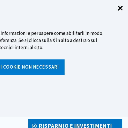
✕
Chi
SCOPRI DI PIÙ
i informazioni e per sapere come abilitarli in modo
renza. Se si clicca sulla X in alto a destra o sul
ecnici interni al sito.
Cerca
I I COOKIE NON NECESSARI
Inserisci
testo
da
rumenti
Media ed eventi
cercare
RISPARMIO E INVESTIMENTI