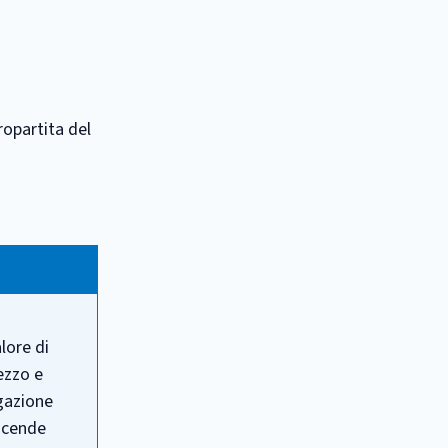
ropartita del
lore di
rezzo e
igazione
 scende