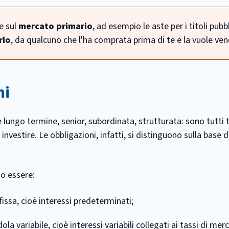
e sul
mercato primario
, ad esempio le aste per i titoli pubbli
rio
, da qualcuno che l'ha comprata prima di te e la vuole ven
ni
e lungo termine, senior, subordinata, strutturata: sono tutti 
nvestire. Le obbligazioni, infatti, si distinguono sulla base d
no essere:
issa, cioè interessi predeterminati;
a variabile, cioè interessi variabili collegati ai tassi di merc