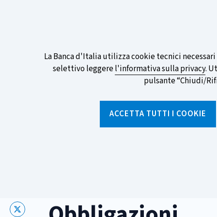
ITA
EN
Go
To
Partecipa al sondaggio della BCE sull
English
preferita!
Informativa
La Banca d'Italia utilizza cookie tecnici necessar
Version
selettivo leggere
l'informativa sulla privacy
. U
sui
pulsante “Chiudi/Rifiu
cookie
Torna
alla
ACCETTA TUTTI I COOKIE
home
page
Chi siamo
Aree tematich
Home
/
Aree tematiche
/
Risparmio e investimenti
/
Obblig
Obbligazioni
X