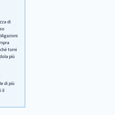
izza di
sso
bligazioni
ompra
nché torni
dola più
e
e di più
 il