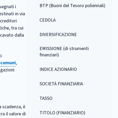
BTP (Buoni del Tesoro poliennali)
segnati i
stinati in via
CEDOLA
 creditori
tiche, tra cui
DIVERSIFICAZIONE
icavato dalla
EMISSIONE (di strumenti
finanziari)
o
 comuni
,
INDICE AZIONARIO
igazioni
SOCIETÀ FINANZIARIA
TASSO
la scadenza, è
TITOLO (FINANZIARIO)
ra il valore di