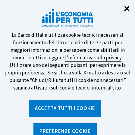
Chi
✕
Partecipa al sondaggio della BCE
sulle nuove banconote e vota la tua
preferita!
Informativa
La Banca d'Italia utilizza cookie tecnici necessari al
funzionamento del sito e cookie di terze parti: per
sui
maggiori informazioni e per sapere come abilitarli in
modo selettivo leggere
l'informativa sulla privacy
.
cookie
Utilizzare uno dei seguenti pulsanti per esprimere la
SCOPRI DI PIÙ
propria preferenza. Se si clicca sulla X in alto a destra o sul
pulsante “Chiudi/Rifiuta tutti i cookie non necessari”
saranno attivati i soli cookie tecnici interni al sito.
Torna
Apri
alla
menu
ACCETTA TUTTI I COOKIE
home
di
navig
page
Home
/
Aree tematiche
/
Trappole comportamentali
/
Introduzione
PREFERENZE COOKIE