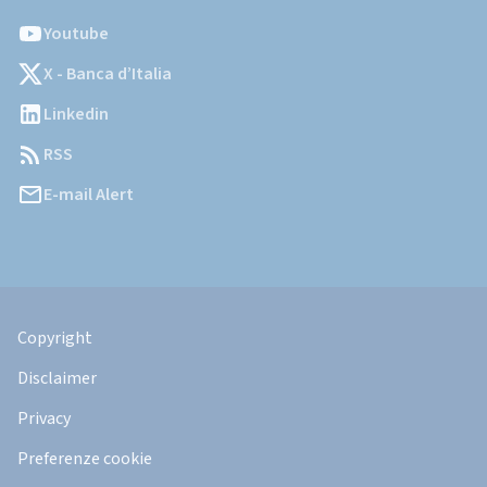
Youtube
X - Banca d’Italia
Linkedin
RSS
E-mail Alert
Informazioni
Legali
Copyright
Disclaimer
Privacy
Preferenze cookie