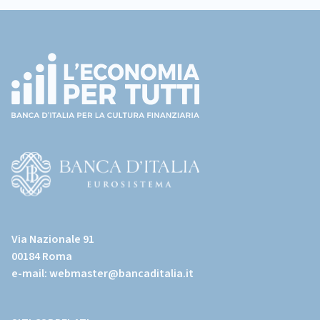
Footer
(torna
all'home
page)
(Vai
al
Via Nazionale 91
sito
00184 Roma
istituzionale
e-mail:
webmaster@bancaditalia.it
della
Banca
d'Italia)