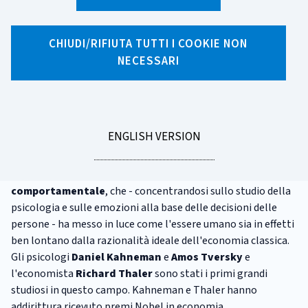
X
Facebook
Linkedin
WhatsApp
Email
CHIUDI/RIFIUTA TUTTI I COOKIE NON
Introduzione
NECESSARI
Per lungo tempo gli studiosi di economia hanno considerato
l'individuo come una creatura perfettamente razionale, in
grado di puntare a ottenere il proprio utile sfruttando al
GO
ENGLISH VERSION
meglio tutte le risorse disponibili.
TO
Negli anni '70 è nato un nuovo approccio, l'
economia
comportamentale
, che - concentrandosi sullo studio della
psicologia e sulle emozioni alla base delle decisioni delle
persone - ha messo in luce come l'essere umano sia in effetti
ben lontano dalla razionalità ideale dell'economia classica.
Gli psicologi
Daniel Kahneman
e
Amos Tversky
e
l'economista
Richard Thaler
sono stati i primi grandi
studiosi in questo campo. Kahneman e Thaler hanno
addirittura ricevuto premi Nobel in economia.