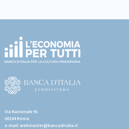
Footer
(torna
all'home
page)
(Vai
al
Via Nazionale 91
sito
00184 Roma
istituzionale
e-mail:
webmaster@bancaditalia.it
della