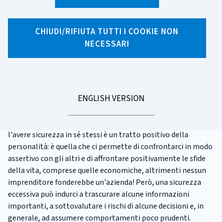
X
Facebook
Linkedin
WhatsApp
Email
CHIUDI/RIFIUTA TUTTI I COOKIE NON
L'eccesso di fiducia
NECESSARI
(overconfidence)
La tendenza ad avere troppa fiducia nelle proprie
GO
ENGLISH VERSION
conoscenze e capacità si chiama
eccesso di fiducia
(in
TO
inglese,
overconfidence)
ed è una delle trappole
psicologiche in cui cadiamo più facilmente. Intendiamoci,
l'avere sicurezza in sé stessi è un tratto positivo della
personalità: è quella che ci permette di confrontarci in modo
assertivo con gli altri e di affrontare positivamente le sfide
della vita, comprese quelle economiche, altrimenti nessun
imprenditore fonderebbe un'azienda! Però, una sicurezza
eccessiva può indurci a trascurare alcune informazioni
importanti, a sottovalutare i rischi di alcune decisioni e, in
generale, ad assumere comportamenti poco prudenti.