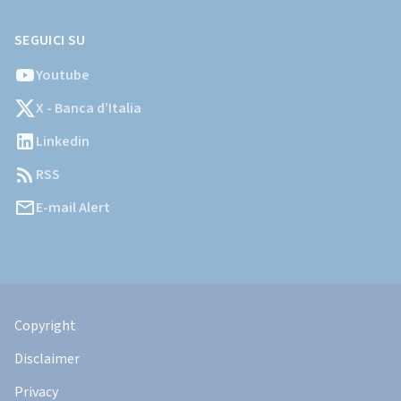
SEGUICI SU
Youtube
X - Banca d’Italia
Linkedin
RSS
E-mail Alert
Informazioni
Legali
Copyright
Disclaimer
Privacy