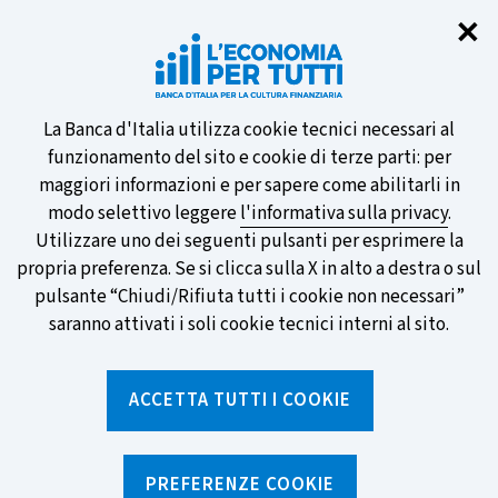
Chi
✕
Partecipa al sondaggio della BCE
sulle nuove banconote e vota la tua
preferita!
Informativa
La Banca d'Italia utilizza cookie tecnici necessari al
funzionamento del sito e cookie di terze parti: per
sui
maggiori informazioni e per sapere come abilitarli in
modo selettivo leggere
l'informativa sulla privacy
.
cookie
Utilizzare uno dei seguenti pulsanti per esprimere la
SCOPRI DI PIÙ
propria preferenza. Se si clicca sulla X in alto a destra o sul
pulsante “Chiudi/Rifiuta tutti i cookie non necessari”
saranno attivati i soli cookie tecnici interni al sito.
Torna
Apri
alla
menu
ACCETTA TUTTI I COOKIE
home
di
navig
page
Home
/
Aree tematiche
/
Trappole comportamentali
/
L'eccesso di fiducia (overconfidence)
PREFERENZE COOKIE