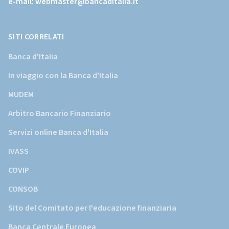
e-mail:
webmaster@bancaditalia.it
della
Banca
d'Italia)
SITI CORRELATI
Banca d'Italia
In viaggio con la Banca d'Italia
MUDEM
Arbitro Bancario Finanziario
Servizi online Banca d'Italia
IVASS
COVIP
CONSOB
Sito del Comitato per l'educazione finanziaria
Banca Centrale Europea