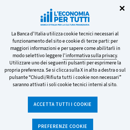
Chi
✕
Partecipa al sondaggio della BCE
sulle nuove banconote e vota la tua
preferita!
Informativa
La Banca d'Italia utilizza cookie tecnici necessari al
funzionamento del sito e cookie di terze parti: per
sui
maggiori informazioni e per sapere come abilitarli in
modo selettivo leggere
l'informativa sulla privacy
.
cookie
Utilizzare uno dei seguenti pulsanti per esprimere la
SCOPRI DI PIÙ
propria preferenza. Se si clicca sulla X in alto a destra o sul
pulsante “Chiudi/Rifiuta tutti i cookie non necessari”
saranno attivati i soli cookie tecnici interni al sito.
Torna
Apri
alla
menu
ACCETTA TUTTI I COOKIE
home
di
navig
page
Home
/
Notizie e rubriche
/
In parole semplici
/
Cos'è una banca?
PREFERENZE COOKIE