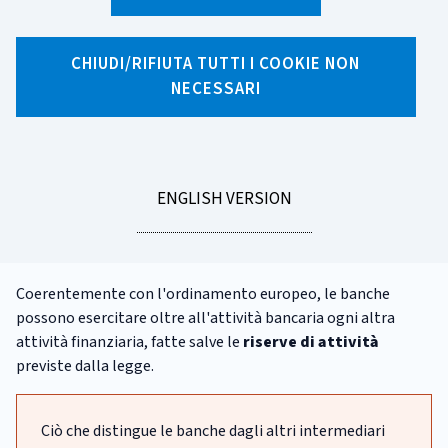
Cos'è una banca?
CHIUDI/RIFIUTA TUTTI I COOKIE NON
Nell'ordinamento italiano l'attività bancaria è definita come
NECESSARI
l'esercizio congiunto dell'attività di
raccolta di risparmio
tra il pubblico
e dell'
attività di concessione del credito
(art. 10 del Testo unico bancario, D.lgs. 1° settembre 1993, n.
385 e successive modificazioni e integrazioni). La raccolta del
GO
ENGLISH VERSION
risparmio presso il pubblico è prerogativa delle banche e
TO
viene definita come
acquisizione di fondi con l'obbligo di
rimborso
, sia sotto forma di depositi sia sotto altra forma.
Coerentemente con l'ordinamento europeo, le banche
possono esercitare oltre all'attività bancaria ogni altra
attività finanziaria, fatte salve le
riserve di attività
previste dalla legge.
Ciò che distingue le banche dagli altri intermediari