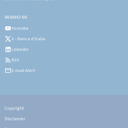
SEGUICI SU
Youtube
X - Banca d’Italia
Linkedin
RSS
E-mail Alert
Informazioni
Legali
Copyright
Disclaimer