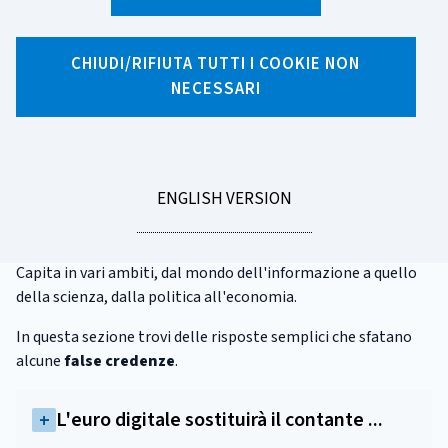
È vero che
CHIUDI/RIFIUTA TUTTI I COOKIE NON
NECESSARI
GO
ENGLISH VERSION
Non sempre è facile orientarsi tra le moltissime
TO
informazioni che abbiamo a disposizione, distinguendo
quelle vere da quelle infondate, chiamate anche
fake news
.
Capita in vari ambiti, dal mondo dell'informazione a quello
della scienza, dalla politica all'economia.
In questa sezione trovi delle risposte semplici che sfatano
alcune
false credenze
.
L'euro digitale sostituirà il contante ...