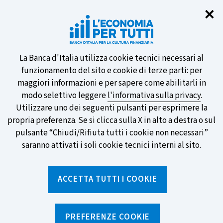
Chi
✕
Partecipa al sondaggio della BCE
sulle nuove banconote e vota la tua
preferita!
Informativa
La Banca d'Italia utilizza cookie tecnici necessari al
funzionamento del sito e cookie di terze parti: per
sui
maggiori informazioni e per sapere come abilitarli in
modo selettivo leggere
l'informativa sulla privacy
.
cookie
Utilizzare uno dei seguenti pulsanti per esprimere la
SCOPRI DI PIÙ
propria preferenza. Se si clicca sulla X in alto a destra o sul
pulsante “Chiudi/Rifiuta tutti i cookie non necessari”
saranno attivati i soli cookie tecnici interni al sito.
Torna
Apri
alla
menu
ACCETTA TUTTI I COOKIE
home
di
navig
page
Home
/
Notizie e rubriche
/
È vero che
PREFERENZE COOKIE