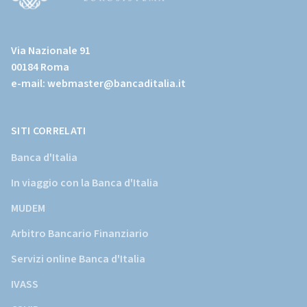
(Vai
al
Via Nazionale 91
sito
00184 Roma
istituzionale
e-mail:
webmaster@bancaditalia.it
della
Banca
d'Italia)
SITI CORRELATI
Banca d'Italia
In viaggio con la Banca d'Italia
MUDEM
Arbitro Bancario Finanziario
Servizi online Banca d'Italia
IVASS