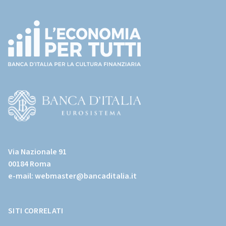
(torna
all'home
page)
(Vai
al
Via Nazionale 91
sito
00184 Roma
istituzionale
e-mail:
webmaster@bancaditalia.it
della
Banca
d'Italia)
SITI CORRELATI