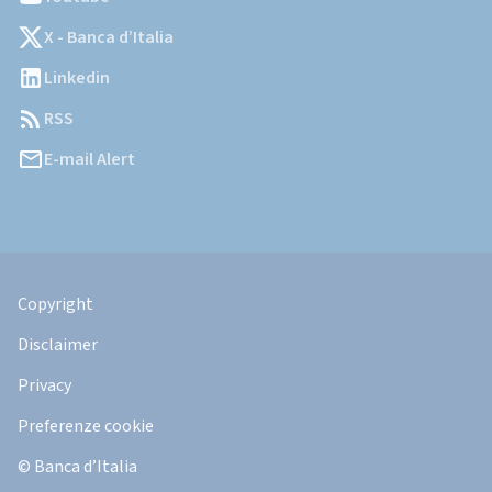
X - Banca d’Italia
Linkedin
RSS
E-mail Alert
Informazioni
Legali
Copyright
Disclaimer
Privacy
Preferenze cookie
© Banca d’Italia