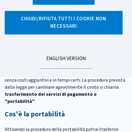
X
Facebook
Linkedin
WhatsApp
Email
CHIUDI/RIFIUTA TUTTI I COOKIE NON
Cambiare conto con la
NECESSARI
portabilità
Hai mai cambiato operatore telefonico dopo aver trovato
GO
ENGLISH VERSION
una tariffa più conveniente? Allo stesso modo, se trovi
TO
un'offerta migliore per il conto,
meno costosa
o più adatta
alle tue necessità puoi cambiare banca o altro intermediario
senza costi aggiuntivi e in tempi certi. La procedura prevista
dalla legge per cambiare agevolmente il conto si chiama
trasferimento dei servizi di pagamento o
"portabilità"
.
Cos'è la portabilità
Attivando la procedura della portabilità potrai trasferire