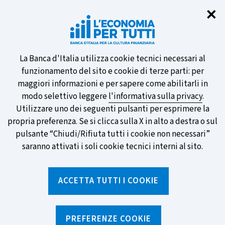
Chi
✕
Partecipa al sondaggio della BCE
sulle nuove banconote e vota la tua
preferita!
Informativa
La Banca d'Italia utilizza cookie tecnici necessari al
funzionamento del sito e cookie di terze parti: per
sui
maggiori informazioni e per sapere come abilitarli in
modo selettivo leggere
l'informativa sulla privacy
.
cookie
Utilizzare uno dei seguenti pulsanti per esprimere la
SCOPRI DI PIÙ
propria preferenza. Se si clicca sulla X in alto a destra o sul
pulsante “Chiudi/Rifiuta tutti i cookie non necessari”
saranno attivati i soli cookie tecnici interni al sito.
Torna
Apri
alla
menu
ACCETTA TUTTI I COOKIE
home
di
navig
page
Home
/
Aree tematiche
/
Conto corrente
/
Cambiare conto con la portabilità
PREFERENZE COOKIE