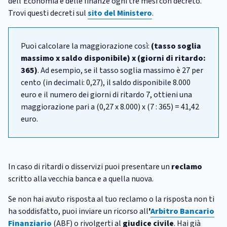
dell'Economia e delle finanze ogni tre mesi con decreto.
Trovi questi decreti sul
sito del Ministero
.
Puoi calcolare la maggiorazione così:
(tasso soglia
massimo x saldo disponibile) x (giorni di ritardo:
365)
. Ad esempio, se il tasso soglia massimo è 27 per
cento (in decimali: 0,27), il saldo disponibile 8.000
euro e il numero dei giorni di ritardo 7, ottieni una
maggiorazione pari a (0,27 x 8.000) x (7 : 365) = 41,42
euro.
In caso di ritardi o disservizi puoi presentare un
reclamo
scritto alla vecchia banca e a quella nuova.
Se non hai avuto risposta al tuo reclamo o la risposta non ti
ha soddisfatto, puoi inviare un ricorso all
'
Arbitro Bancario
Finanziario
(ABF) o rivolgerti al
giudice civile
. Hai già