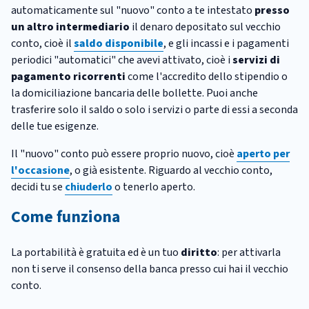
automaticamente sul "nuovo" conto a te intestato
presso
un altro intermediario
il denaro depositato sul vecchio
conto, cioè il
saldo disponibile
, e gli incassi e i pagamenti
periodici "automatici" che avevi attivato, cioè i
servizi di
pagamento ricorrenti
come l'accredito dello stipendio o
la domiciliazione bancaria delle bollette. Puoi anche
trasferire solo il saldo o solo i servizi o parte di essi a seconda
delle tue esigenze.
Il "nuovo" conto può essere proprio nuovo, cioè
aperto per
l'occasione
, o già esistente. Riguardo al vecchio conto,
decidi tu se
chiuderlo
o tenerlo aperto.
Come funziona
La portabilità è gratuita ed è un tuo
diritto
: per attivarla
non ti serve il consenso della banca presso cui hai il vecchio
conto.