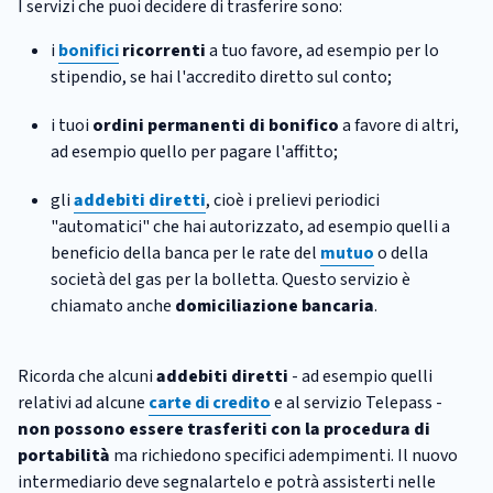
I servizi che puoi decidere di trasferire sono:
i
bonifici
ricorrenti
a tuo favore, ad esempio per lo
stipendio, se hai l'accredito diretto sul conto;
i tuoi
ordini permanenti di bonifico
a favore di altri,
ad esempio quello per pagare l'affitto;
gli
addebiti diretti
, cioè i prelievi periodici
"automatici" che hai autorizzato, ad esempio quelli a
beneficio della banca per le rate del
mutuo
o della
società del gas per la bolletta. Questo servizio è
chiamato anche
domiciliazione bancaria
.
Ricorda che alcuni
addebiti diretti
- ad esempio quelli
relativi ad alcune
carte di credito
e al servizio Telepass -
non possono essere trasferiti con la procedura di
portabilità
ma richiedono specifici adempimenti. Il nuovo
intermediario deve segnalartelo e potrà assisterti nelle