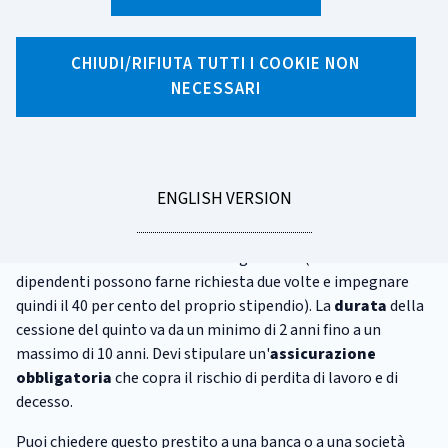
X
Facebook
Linkedin
WhatsApp
Email
CHIUDI/RIFIUTA TUTTI I COOKIE NON
Cessione del quinto
NECESSARI
La
cessione del quinto
è un prestito che puoi ottenere se
hai un lavoro dipendente
, pubblico o privato, o
sei in
pensione
. È chiamata così perché la
rata
del prestito viene
GO
ENGLISH VERSION
trattenuta direttamente dal tuo stipendio o dalla tua
TO
pensione, e non può superare un quinto - cioè il 20 per cento
- della somma totale che ricevi ogni mese (ma i lavoratori
dipendenti possono farne richiesta due volte e impegnare
quindi il 40 per cento del proprio stipendio). La
durata
della
cessione del quinto va da un minimo di 2 anni fino a un
massimo di 10 anni. Devi stipulare un'
assicurazione
obbligatoria
che copra il rischio di perdita di lavoro e di
decesso.
Puoi chiedere questo prestito a una banca o a una società