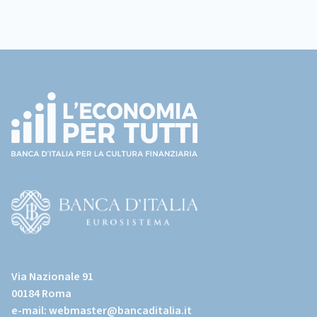
Footer
(torna
all'home
page)
(Vai
al
Via Nazionale 91
sito
00184 Roma
istituzionale
e-mail:
webmaster@bancaditalia.it
della