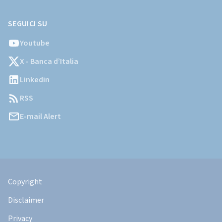
SEGUICI SU
Youtube
X - Banca d’Italia
Linkedin
RSS
E-mail Alert
Informazioni
Legali
Copyright
Disclaimer
Privacy