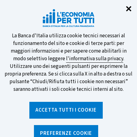
Chi
✕
Partecipa al sondaggio della BCE
sulle nuove banconote e vota la tua
preferita!
Informativa
La Banca d'Italia utilizza cookie tecnici necessari al
funzionamento del sito e cookie di terze parti: per
sui
maggiori informazioni e per sapere come abilitarli in
modo selettivo leggere
l'informativa sulla privacy
.
cookie
Utilizzare uno dei seguenti pulsanti per esprimere la
SCOPRI DI PIÙ
propria preferenza. Se si clicca sulla X in alto a destra o sul
pulsante “Chiudi/Rifiuta tutti i cookie non necessari”
saranno attivati i soli cookie tecnici interni al sito.
Torna
Apri
alla
menu
ACCETTA TUTTI I COOKIE
home
di
navig
page
Home
/
Aree tematiche
/
Prestiti
/
Cessione del quinto
PREFERENZE COOKIE