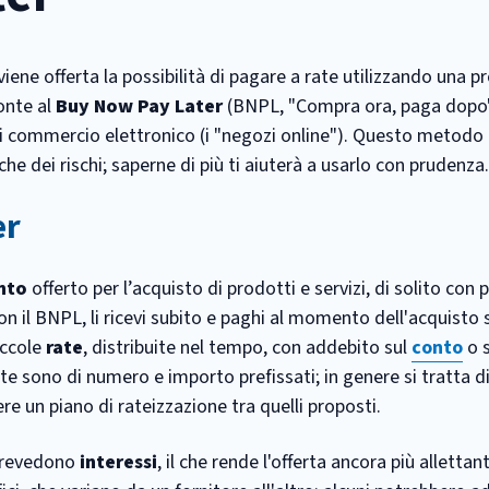
iene offerta la possibilità di pagare a rate utilizzando una 
onte al
Buy Now Pay Later
(BNPL, "Compra ora, paga dopo" 
 di commercio elettronico (i "negozi online"). Questo metodo 
 dei rischi; saperne di più ti aiuterà a usarlo con prudenza.
er
ento
offerto per l’acquisto di prodotti e servizi, di solito con 
n il BNPL, li ricevi subito e paghi al momento dell'acquisto 
piccole
rate
, distribuite nel tempo, con addebito sul
conto
o s
te sono di numero e importo prefissati; in genere si tratta di
ere un piano di rateizzazione tra quelli proposti.
 prevedono
interessi
, il che rende l'offerta ancora più allettan