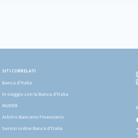
SITI CORRELATI
Banca d'Italia
In viaggio con la Banca d'Italia
(
a
MUDEM
s
Arbitro Bancario Finanziario
i
d
Servizi online Banca d'Italia