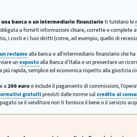
 una banca o un intermediario finanziario
ti tutelano le
obbligata a fornirti informazioni chiare, corrette e complete a
o, i costi e i tuoi diritti (come, ad esempio, quello di recess
 un
reclamo
alla banca o all'intermediario finanziario che ha
nviare un
esposto
alla Banca d'Italia e un presentare un ricors
va più rapida, semplice ed economica rispetto alla giustizia civ
re a
200 euro
e include il pagamento di commissioni, l'oper
ormativi gratuiti
previsti dalle norme sul
credito ai cons
pagato se il venditore non ti fornisce il bene o il servizio acq