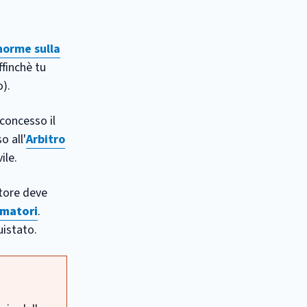
norme sulla
ffinchè tu
o).
 concesso il
o all'
Arbitro
ile.
atore deve
umatori
.
uistato.