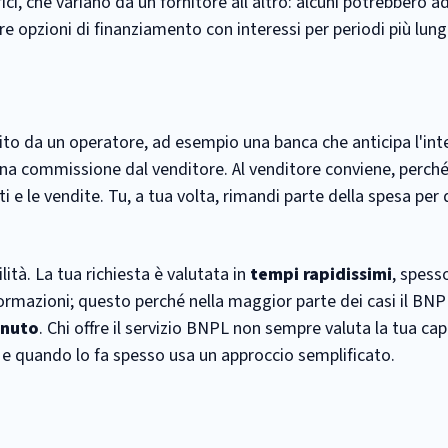
fici, che variano da un fornitore all'altro: alcuni potrebbero 
ire opzioni di finanziamento con interessi per periodi più lung
stito da un operatore, ad esempio una banca che anticipa l'i
una commissione dal venditore. Al venditore conviene, perché
i e le vendite. Tu, a tua volta, rimandi parte della spesa per
ità. La tua richiesta è valutata in
tempi rapidissimi
, spess
rmazioni; questo perché nella maggior parte dei casi il BNP
enuto
. Chi offre il servizio BNPL non sempre valuta la tua cap
) e quando lo fa spesso usa un approccio semplificato.