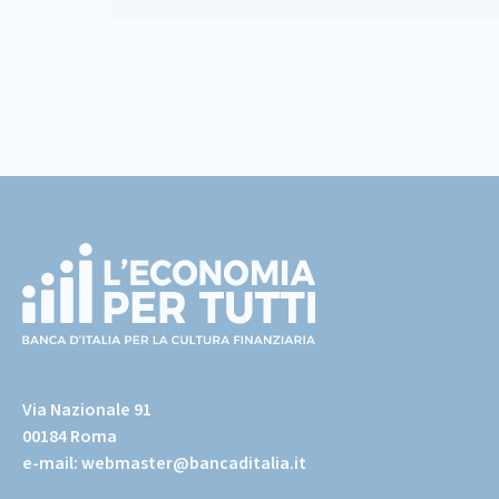
Footer
(torna
all'home
Via Nazionale 91
page)
00184 Roma
e-mail:
webmaster@bancaditalia.it