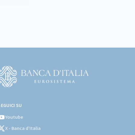
Vai
l
SEGUICI SU
ito
stituzionale
Youtube
ella
X - Banca d’Italia
Banca