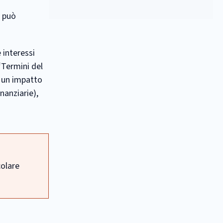
e può
 interessi
“Termini del
e un impatto
nanziarie),
colare