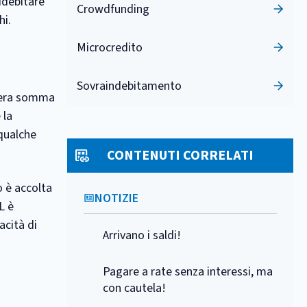
addebitare
Crowdfunding
hi.
Microcredito
Sovraindebitamento
ntera somma
 la
 qualche
CONTENUTI CORRELATI
o è accolta
NOTIZIE
L è
acità di
Arrivano i saldi!
Pagare a rate senza interessi, ma
con cautela!