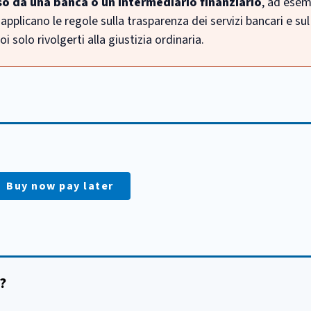
o da una banca o un intermediario finanziario
, ad esem
applicano le regole sulla trasparenza dei servizi bancari e sul
 solo rivolgerti alla giustizia ordinaria.
:
Buy now pay later
?