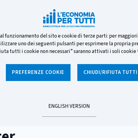
e nuove banconote e vota la tua
i al funzionamento del sito e cookie di terze parti: per maggior
tilizzare uno dei seguenti pulsanti per esprimere la propria prefe
ta tutti i cookie non necessari” saranno attivati i soli cookie t
PREFERENZE COOKIE
CHIUDI/RIFIUTA TUTT
e
Notizie e rubriche
Percorsi formativi
St
GO
ENGLISH VERSION
TO
ter