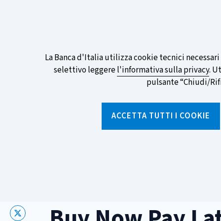
ITA
EN
Go
To
Partecipa al sondaggio della BCE sull
English
preferita!
Informativa
La Banca d'Italia utilizza cookie tecnici necessar
Version
selettivo leggere
l'informativa sulla privacy
. U
sui
pulsante “Chiudi/Rifiu
cookie
Torna
alla
ACCETTA TUTTI I COOKIE
home
page
Chi siamo
Aree tematich
Home
/
Aree tematiche
/
Prestiti
/
Buy Now Pay Later
Buy Now Pay La
X