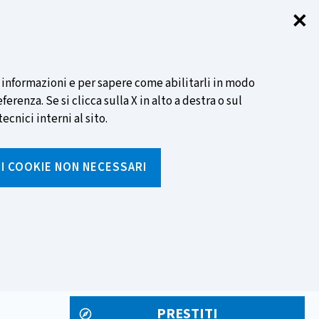
✕
Chi
SCOPRI DI PIÙ
i informazioni e per sapere come abilitarli in modo
renza. Se si clicca sulla X in alto a destra o sul
ecnici interni al sito.
Cerca
I I COOKIE NON NECESSARI
Inserisci
testo
da
rumenti
Media ed eventi
cercare
PRESTITI