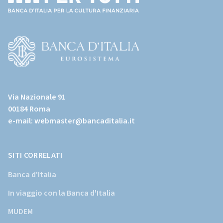
(torna
all'home
page)
(Vai
al
Via Nazionale 91
sito
00184 Roma
istituzionale
e-mail:
webmaster@bancaditalia.it
della
Banca
d'Italia)
SITI CORRELATI
Banca d'Italia
In viaggio con la Banca d'Italia
MUDEM