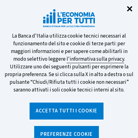
Chi
✕
Partecipa al sondaggio della BCE
sulle nuove banconote e vota la tua
preferita!
Informativa
La Banca d'Italia utilizza cookie tecnici necessari al
funzionamento del sito e cookie di terze parti: per
sui
maggiori informazioni e per sapere come abilitarli in
modo selettivo leggere
l'informativa sulla privacy
.
cookie
Utilizzare uno dei seguenti pulsanti per esprimere la
SCOPRI DI PIÙ
propria preferenza. Se si clicca sulla X in alto a destra o sul
pulsante “Chiudi/Rifiuta tutti i cookie non necessari”
saranno attivati i soli cookie tecnici interni al sito.
Torna
Apri
alla
menu
ACCETTA TUTTI I COOKIE
home
di
navig
page
Home
/
Notizie e rubriche
/
In parole semplici
/
Che cosa fa davvero la Banca d'Italia (e perché riguarda tutti
PREFERENZE COOKIE
noi)