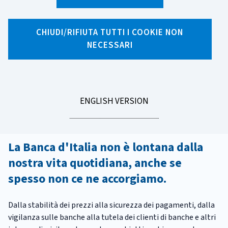
Che cosa fa davvero la Banca
CHIUDI/RIFIUTA TUTTI I COOKIE NON
d'Italia (e perché riguarda tutti
NECESSARI
noi)
La Banca d'Italia è la banca centrale della Repubblica
GO
italiana. Contribuisce a mantenere stabile il valore della
ENGLISH VERSION
moneta nel tempo e a preservare la stabilità del sistema
TO
finanziario.
La Banca d'Italia non è lontana dalla
nostra vita quotidiana, anche se
spesso non ce ne accorgiamo.
Dalla stabilità dei prezzi alla sicurezza dei pagamenti, dalla
vigilanza sulle banche alla tutela dei clienti di banche e altri